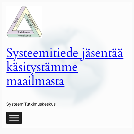
Siirry
sisältöön
Systeemitiede jäsentää
käsitystämme
maailmasta
SysteemiTutkimuskeskus