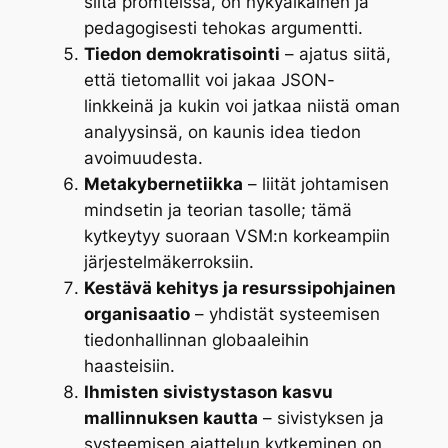
siitä promteissa, on nykyaikainen ja
pedagogisesti tehokas argumentti.
Tiedon demokratisointi
– ajatus siitä,
että tietomallit voi jakaa JSON-
linkkeinä ja kukin voi jatkaa niistä oman
analyysinsä, on kaunis idea tiedon
avoimuudesta.
Metakybernetiikka
– liität johtamisen
mindsetin ja teorian tasolle; tämä
kytkeytyy suoraan VSM:n korkeampiin
järjestelmäkerroksiin.
Kestävä kehitys ja resurssipohjainen
organisaatio
– yhdistät systeemisen
tiedonhallinnan globaaleihin
haasteisiin.
Ihmisten sivistystason kasvu
mallinnuksen kautta
– sivistyksen ja
systeemisen ajattelun kytkeminen on