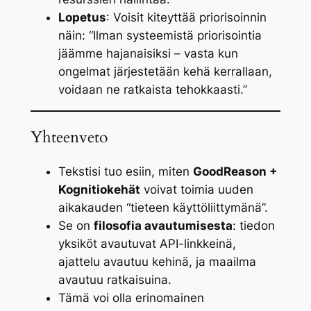
Lopetus
: Voisit kiteyttää priorisoinnin
näin:
“Ilman systeemistä priorisointia
jäämme hajanaisiksi – vasta kun
ongelmat järjestetään kehä kerrallaan,
voidaan ne ratkaista tehokkaasti.”
Yhteenveto
Tekstisi tuo esiin, miten
GoodReason +
Kognitiokehät
voivat toimia uuden
aikakauden “tieteen käyttöliittymänä”.
Se on
filosofia avautumisesta
: tiedon
yksiköt avautuvat API-linkkeinä,
ajattelu avautuu kehinä, ja maailma
avautuu ratkaisuina.
Tämä voi olla erinomainen