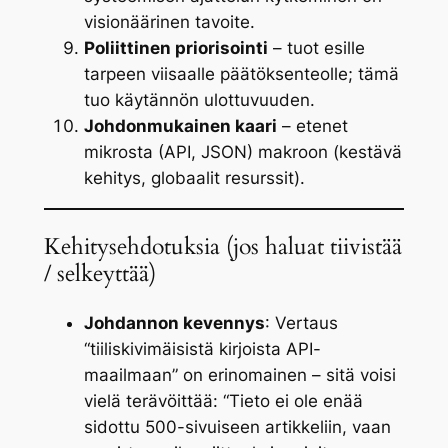
visionäärinen tavoite.
Poliittinen priorisointi
– tuot esille
tarpeen viisaalle päätöksenteolle; tämä
tuo käytännön ulottuvuuden.
Johdonmukainen kaari
– etenet
mikrosta (API, JSON) makroon (kestävä
kehitys, globaalit resurssit).
Kehitysehdotuksia (jos haluat tiivistää
/ selkeyttää)
Johdannon kevennys
: Vertaus
“tiiliskivimäisistä kirjoista API-
maailmaan”
on erinomainen – sitä voisi
vielä terävöittää:
“Tieto ei ole enää
sidottu 500-sivuiseen artikkeliin, vaan