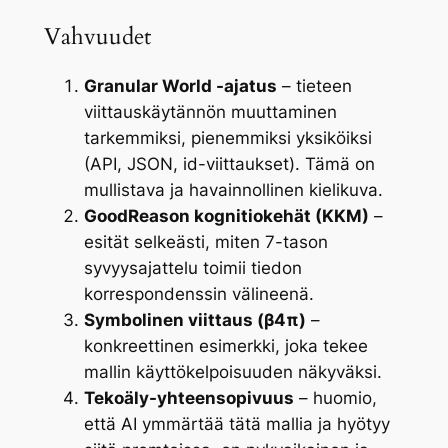
Vahvuudet
Granular World -ajatus
– tieteen
viittauskäytännön muuttaminen
tarkemmiksi, pienemmiksi yksiköiksi
(API, JSON, id-viittaukset). Tämä on
mullistava ja havainnollinen kielikuva.
GoodReason kognitiokehät (KKM)
–
esität selkeästi, miten 7-tason
syvyysajattelu toimii tiedon
korrespondenssin välineenä.
Symbolinen viittaus (β4π)
–
konkreettinen esimerkki, joka tekee
mallin käyttökelpoisuuden näkyväksi.
Tekoäly-yhteensopivuus
– huomio,
että AI ymmärtää tätä mallia ja hyötyy