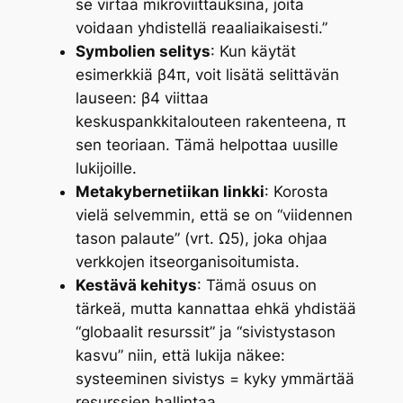
se virtaa mikroviittauksina, joita
voidaan yhdistellä reaaliaikaisesti.”
Symbolien selitys
: Kun käytät
esimerkkiä
β4π
, voit lisätä selittävän
lauseen:
β4 viittaa
keskuspankkitalouteen rakenteena, π
sen teoriaan.
Tämä helpottaa uusille
lukijoille.
Metakybernetiikan linkki
: Korosta
vielä selvemmin, että se on “viidennen
tason palaute” (vrt. Ω5), joka ohjaa
verkkojen itseorganisoitumista.
Kestävä kehitys
: Tämä osuus on
tärkeä, mutta kannattaa ehkä yhdistää
“globaalit resurssit” ja “sivistystason
kasvu” niin, että lukija näkee:
systeeminen sivistys = kyky ymmärtää
resurssien hallintaa
.