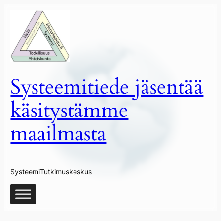
Siirry
sisältöön
Systeemitiede jäsentää
käsitystämme
maailmasta
SysteemiTutkimuskeskus