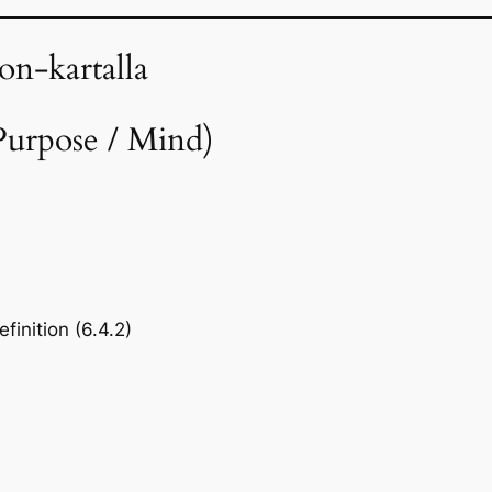
n-kartalla
(Purpose / Mind)
inition (6.4.2)