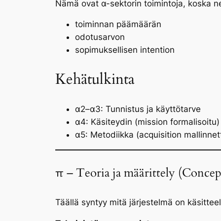
Nämä ovat α-sektorin toimintoja, koska n
toiminnan päämäärän
odotusarvon
sopimuksellisen intention
Kehätulkinta
α2–α3: Tunnistus ja käyttötarve
α4: Käsiteydin (mission formalisoitu)
α5: Metodiikka (acquisition mallinnet
π – Teoria ja määrittely (Concep
Täällä syntyy
mitä järjestelmä on
käsitteell