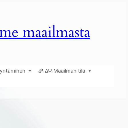
mme maailmasta
dyntäminen
ΔΨ Maailman tila