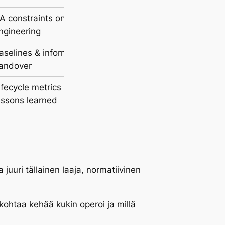
A constraints on
Design, implementation,
ngineering
integration
aselines & information
Integration, verification,
andover
transition, operation
ifecycle metrics &
Maintenance, disposal,
essons learned
ops feedback
juuri tällainen laaja, normatiivinen
kohtaa kehää kukin operoi ja millä