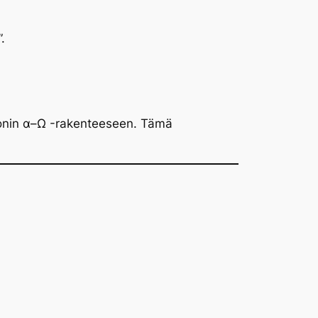
.
asonin α–Ω -rakenteeseen. Tämä