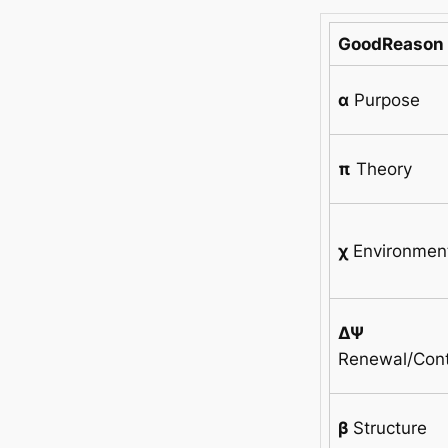
GoodReason
α
Purpose
π
Theory
χ
Environmen
ΔΨ
Renewal/Cont
β
Structure