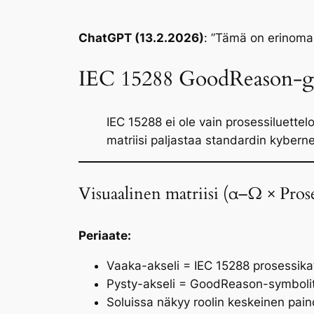
ChatGPT (13.2.2026)
:
”Tämä on erinomai
IEC 15288 GoodReason-ge
IEC 15288 ei ole vain prosessiluette
matriisi paljastaa standardin kyberne
Visuaalinen matriisi (α–Ω × Prose
Periaate:
Vaaka-akseli = IEC 15288 prosessika
Pysty-akseli = GoodReason-symboli
Soluissa näkyy roolin keskeinen pain