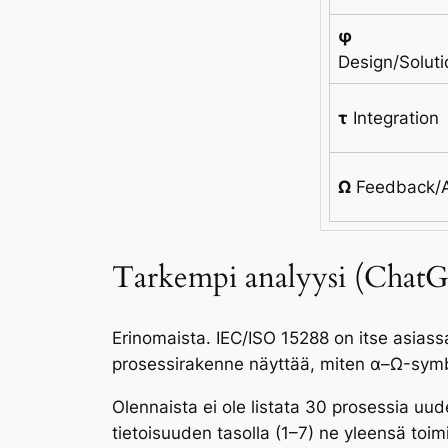
φ
Design/Soluti
τ
Integration
Ω
Feedback/
Tarkempi analyysi (ChatG
Erinomaista. IEC/ISO 15288 on itse asiassa
prosessirakenne näyttää, miten α–Ω-symbo
Olennaista ei ole listata 30 prosessia uu
tietoisuuden tasolla (1–7) ne yleensä toim