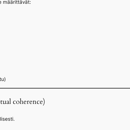
e määrittävät:
tu)
tual coherence)
isesti.