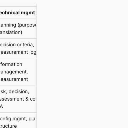
echnical mgmt
Technical
lanning (purpose
Mission analysis,
ranslation)
Stakeholder needs
ecision criteria,
Requirements,
easurement logic
architecture, analysis
nformation
Operational context
anagement,
inputs
easurement
isk, decision,
V&V gates, transition
ssessment & control,
control
A
onfig mgmt, planning
Architecture realization
tructure
constraints