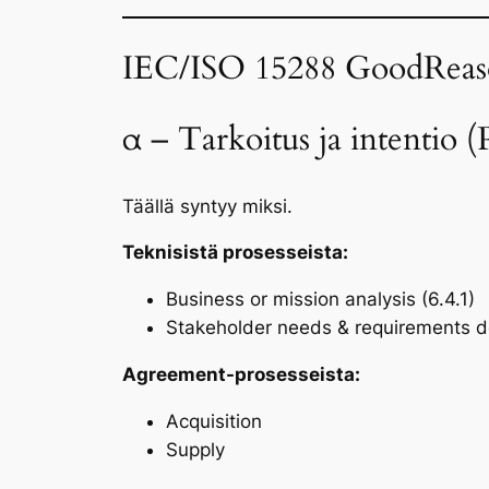
IEC/ISO 15288 GoodReaso
α – Tarkoitus ja intentio 
Täällä syntyy
miksi
.
Teknisistä prosesseista:
Business or mission analysis (6.4.1)
Stakeholder needs & requirements def
Agreement-prosesseista:
Acquisition
Supply