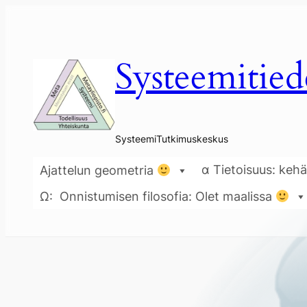
Siirry
sisältöön
Systeemitied
SysteemiTutkimuskeskus
α Tietoisuus: kehä
Ajattelun geometria
Ω: Onnistumisen filosofia: Olet maalissa