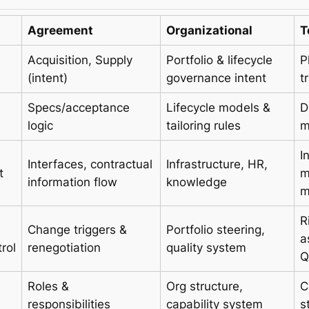
Agreement
Organizational
T
Acquisition, Supply
Portfolio & lifecycle
P
(intent)
governance intent
t
Specs/acceptance
Lifecycle models &
D
logic
tailoring rules
m
I
Interfaces, contractual
Infrastructure, HR,
t
m
information flow
knowledge
m
R
Change triggers &
Portfolio steering,
a
rol
renegotiation
quality system
Q
Roles &
Org structure,
C
responsibilities
capability system
s