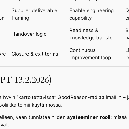
Supplier deliverable
Enable engineering
Q
on
framing
capability
e
Readiness &
B
Handover logic
knowledge transfer
h
Continuous
L
Arc
Closure & exit terms
improvement loop
l
PT 13.2.2026)
 hyvin “kartoitettavissa” GoodReason-radiaalimalliin – ja 
liikka toimii käytännössä.
delleen, vaan tunnistaa niiden
systeeminen rooli
: missä 
ivat.