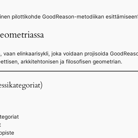
nen pilottikohde GoodReason-metodiikan esittämiseen”
ometriassa
lo, vaan elinkaarisykli, joka voidaan projisoida GoodRe
ettisen, arkkitehtonisen ja filosofisen geometrian.
ssikategoriat)
tegoriat
t
opiste