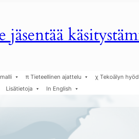
e jäsentää käsitystä
malli
π Tieteellinen ajattelu
χ Tekoälyn hyö
Lisätietoja
In English