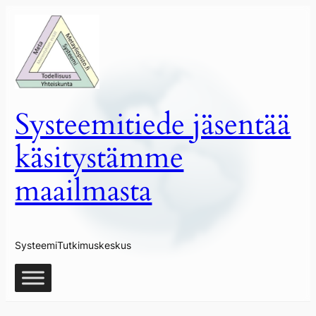
Siirry
sisältöön
Systeemitiede jäsentää
käsitystämme
maailmasta
SysteemiTutkimuskeskus