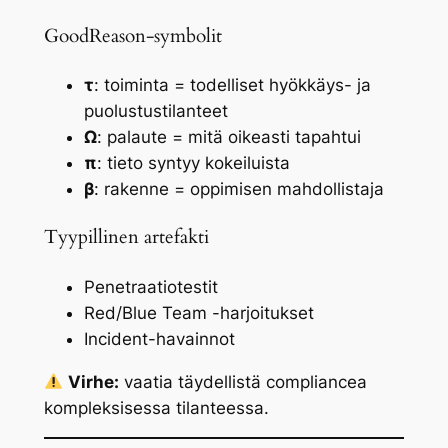
GoodReason-symbolit
τ
: toiminta = todelliset hyökkäys- ja
puolustustilanteet
Ω
: palaute = mitä oikeasti tapahtui
π
: tieto syntyy kokeiluista
β
: rakenne = oppimisen mahdollistaja
Tyypillinen artefakti
Penetraatiotestit
Red/Blue Team -harjoitukset
Incident-havainnot
Virhe:
vaatia täydellistä compliancea
kompleksisessa tilanteessa.