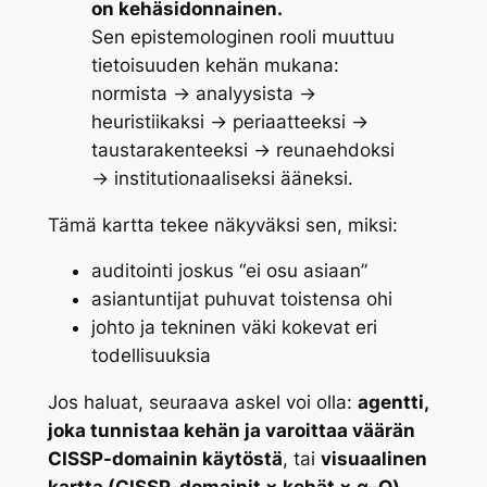
on kehäsidonnainen.
Sen epistemologinen rooli muuttuu
tietoisuuden kehän mukana:
normista → analyysista →
heuristiikaksi → periaatteeksi →
taustarakenteeksi → reunaehdoksi
→ institutionaaliseksi ääneksi.
Tämä kartta tekee näkyväksi sen, miksi:
auditointi joskus “ei osu asiaan”
asiantuntijat puhuvat toistensa ohi
johto ja tekninen väki kokevat eri
todellisuuksia
Jos haluat, seuraava askel voi olla:
agentti,
joka tunnistaa kehän ja varoittaa väärän
CISSP-domainin käytöstä
, tai
visuaalinen