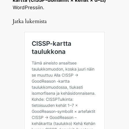
kartta (CISSP-domainit × kehät × α–Ω)
WordPressiin.
Jatka lukemista