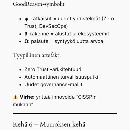
GoodReason-symbolit
φ
: ratkaisut = uudet yhdistelmät (Zero
Trust, DevSecOps)
β
: rakenne = alustat ja ekosysteemit
Ω
: palaute = syntyykö uutta arvoa
Tyypillinen artefakti
Zero Trust -arkkitehtuuri
Automaattinen turvallisuusputki
Uudet governance-mallit
Virhe:
yrittää innovoida “CISSP:n
mukaan”.
Kehä 6 – Murroksen kehä