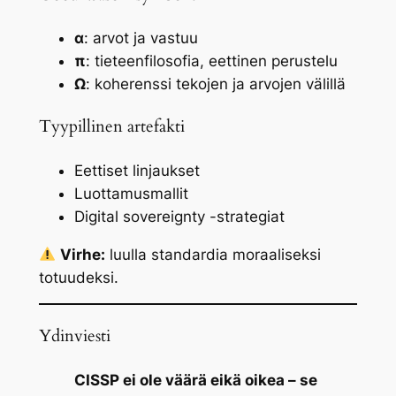
α
: arvot ja vastuu
π
: tieteenfilosofia, eettinen perustelu
Ω
: koherenssi tekojen ja arvojen välillä
Tyypillinen artefakti
Eettiset linjaukset
Luottamusmallit
Digital sovereignty -strategiat
Virhe:
luulla standardia moraaliseksi
totuudeksi.
Ydinviesti
CISSP ei ole väärä eikä oikea – se