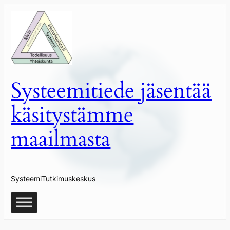
Siirry
sisältöön
Systeemitiede jäsentää
käsitystämme
maailmasta
SysteemiTutkimuskeskus