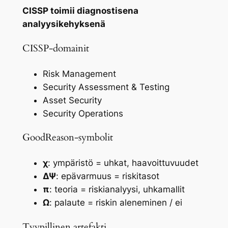
CISSP toimii diagnostisena
analyysikehyksenä
CISSP-domainit
Risk Management
Security Assessment & Testing
Asset Security
Security Operations
GoodReason-symbolit
χ
: ympäristö = uhkat, haavoittuvuudet
ΔΨ
: epävarmuus = riskitasot
π
: teoria = riskianalyysi, uhkamallit
Ω
: palaute = riskin aleneminen / ei
Tyypillinen artefakti