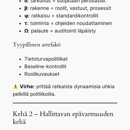
α
: tarkoitus = suojataan perusasiat
β
: rakenne = roolit, vastuut, prosessit
φ
: ratkaisu = standardikontrollit
τ
: toiminta = ohjeiden noudattaminen
Ω
: palaute = auditointi läpäisty
Tyypillinen artefakti
Tietoturvapolitiikat
Baseline-kontrollit
Roolikuvaukset
Virhe:
yrittää ratkaista dynaamisia uhkia
pelkillä politiikoilla.
Kehä 2 – Hallittavan epävarmuuden
kehä