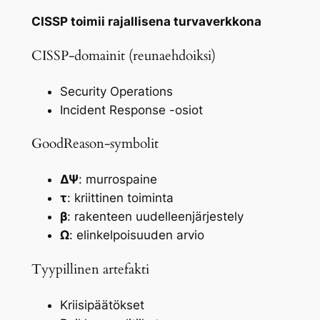
CISSP toimii rajallisena turvaverkkona
CISSP-domainit (reunaehdoiksi)
Security Operations
Incident Response -osiot
GoodReason-symbolit
ΔΨ
: murrospaine
τ
: kriittinen toiminta
β
: rakenteen uudelleenjärjestely
Ω
: elinkelpoisuuden arvio
Tyypillinen artefakti
Kriisipäätökset