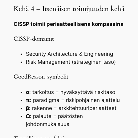
Kehä 4 – Itsenäisen toimijuuden kehä
CISSP toimii periaatteellisena kompassina
CISSP-domainit
Security Architecture & Engineering
Risk Management (strateginen taso)
GoodReason-symbolit
α
: tarkoitus = hyväksyttävä riskitaso
π
: paradigma = riskipohjainen ajattelu
β
: rakenne = arkkitehtuuriperiaatteet
Ω
: palaute = päätösten
johdonmukaisuus