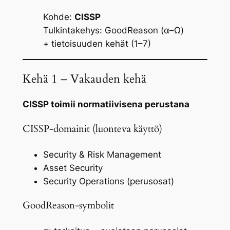
Kohde:
CISSP
Tulkintakehys: GoodReason (α–Ω)
+ tietoisuuden kehät (1–7)
Kehä 1 – Vakauden kehä
CISSP toimii normatiivisena perustana
CISSP-domainit (luonteva käyttö)
Security & Risk Management
Asset Security
Security Operations (perusosat)
GoodReason-symbolit