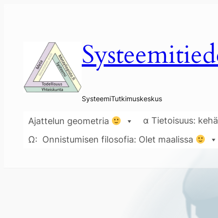
Siirry
sisältöön
Systeemitied
SysteemiTutkimuskeskus
α Tietoisuus: kehä
Ajattelun geometria
Ω: Onnistumisen filosofia: Olet maalissa