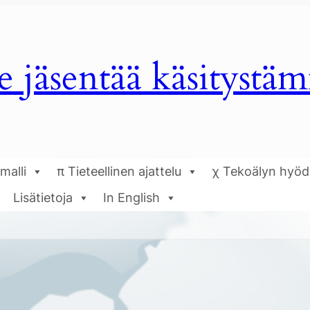
e jäsentää käsitystä
malli
π Tieteellinen ajattelu
χ Tekoälyn hyö
Lisätietoja
In English