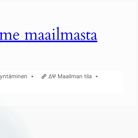
mme maailmasta
dyntäminen
ΔΨ Maailman tila