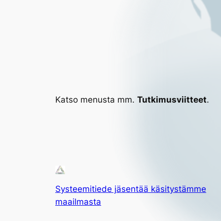
Katso menusta mm.
Tutkimusviitteet
.
Systeemitiede jäsentää käsitystämme
maailmasta