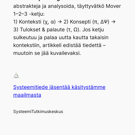
abstrakteja ja analysoida, täyttyvätkö Mover
1–2–3 -ketju:
1) Konteksti (χ, α) → 2) Konsepti (π, ΔΨ) →
3) Tulokset & palaute (τ, Ω).
Jos ketju
sulkeutuu ja palaa uutta kautta takaisin
kontekstiin, artikkeli edistää tiedettä –
muutoin se jää kuvailevaksi.
Systeemitiede jäsentää käsitystämme
maailmasta
SysteemiTutkimuskeskus