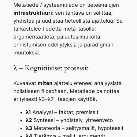
Metatiede / systeemitiede on tieteenalojen
infrastruktuuri
: sen tehtävä on selittää,
yhdistää ja uudistaa tieteellistä ajattelua. Se
tarkastelee tiedettä meta-tasolla:
argumentaatiota, palautesilmukoita,
onnistumisen edellytyksiä ja paradigman
muutoksia.
λ – Kognitiiviset prosessit
Kuvaavat
miten
ajattelu etenee: analyysista
holistiseen filosofiaan. Metatiede painottaa
erityisesti λ3–λ7 -tasojen käyttöä.
λ1
Analyysi – faktat, premissit
λ2
Synteesi – yhdistely, yhteenveto
λ3
Metateoria – selitysmallit, hypoteesit
λ4
Tietämys – mallit, argumentit,