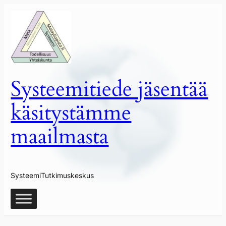
Siirry
sisältöön
Systeemitiede jäsentää
käsitystämme
maailmasta
SysteemiTutkimuskeskus