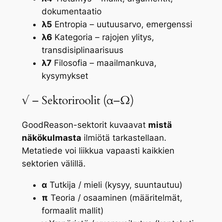
dokumentaatio
λ5
Entropia – uutuusarvo, emergenssi
λ6
Kategoria – rajojen ylitys,
transdisiplinaarisuus
λ7
Filosofia – maailmankuva,
kysymykset
√ – Sektoriroolit (α–Ω)
GoodReason-sektorit kuvaavat
mistä
näkökulmasta
ilmiötä tarkastellaan.
Metatiede voi liikkua vapaasti kaikkien
sektorien välillä.
α
Tutkija / mieli (kysyy, suuntautuu)
π
Teoria / osaaminen (määritelmät,
formaalit mallit)