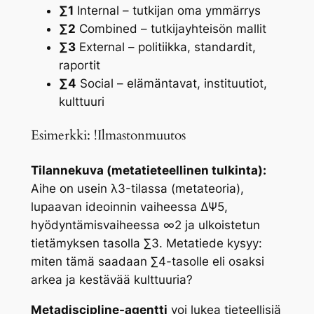
∑1
Internal – tutkijan oma ymmärrys
∑2
Combined – tutkijayhteisön mallit
∑3
External – politiikka, standardit,
raportit
∑4
Social – elämäntavat, instituutiot,
kulttuuri
Esimerkki: !Ilmastonmuutos
Tilannekuva (metatieteellinen tulkinta):
Aihe on usein λ3-tilassa (metateoria),
lupaavan ideoinnin vaiheessa ΔΨ5,
hyödyntämisvaiheessa ∞2 ja ulkoistetun
tietämyksen tasolla ∑3. Metatiede kysyy:
miten tämä saadaan ∑4-tasolle eli osaksi
arkea ja kestävää kulttuuria?
Metadiscipline-agentti
voi lukea tieteellisiä