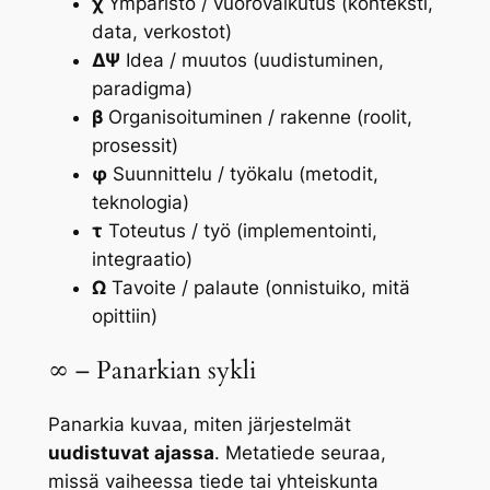
χ
Ympäristö / vuorovaikutus (konteksti,
data, verkostot)
ΔΨ
Idea / muutos (uudistuminen,
paradigma)
β
Organisoituminen / rakenne (roolit,
prosessit)
φ
Suunnittelu / työkalu (metodit,
teknologia)
τ
Toteutus / työ (implementointi,
integraatio)
Ω
Tavoite / palaute (onnistuiko, mitä
opittiin)
∞ – Panarkian sykli
Panarkia kuvaa, miten järjestelmät
uudistuvat ajassa
. Metatiede seuraa,
missä vaiheessa tiede tai yhteiskunta