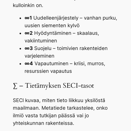
kulloinkin on.
∞1
Uudelleenjärjestely – vanhan purku,
uusien siementen kylvö
∞2
Hyödyntäminen – skaalaus,
vakiintuminen
∞3
Suojelu – toimivien rakenteiden
varjeleminen
∞4
Vapautuminen – kriisi, murros,
resurssien vapautus
∑ – Tietämyksen SECI-tasot
SECI kuvaa, miten tieto liikkuu yksilöstä
maailmaan. Metatiede tarkastelee, onko
ilmiö vasta tutkijan päässä vai jo
yhteiskunnan rakenteissa.