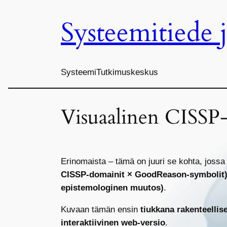
Systeemitiede 
Siirry
sisältöön
SysteemiTutkimuskeskus
Visuaalinen CISSP-
Erinomaista – tämä on juuri se kohta, joss
CISSP-domainit × GoodReason-symbolit
epistemologinen muutos)
.
Kuvaan tämän ensin
tiukkana rakenteellis
interaktiivinen web-versio
.