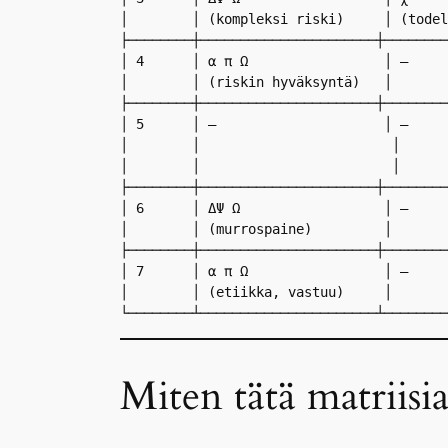
│        │ (kompleksi riski)     │ (todel
├────────┼──────────────────────┼────────
│ 4      │ α π Ω                 │ –     
│        │ (riskin hyväksyntä)   │       
├────────┼──────────────────────┼────────
│ 5      │ –                     │ –     
│        │                        │      
│        │                        │      
├────────┼──────────────────────┼────────
│ 6      │ ΔΨ Ω                  │ –     
│        │ (murrospaine)         │       
├────────┼──────────────────────┼────────
│ 7      │ α π Ω                 │ –     
│        │ (etiikka, vastuu)     │       
Miten tätä matriisia