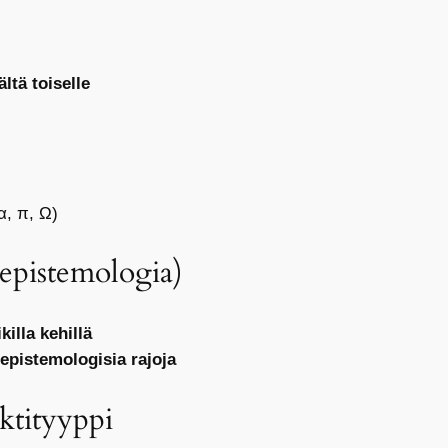
ltä toiselle
α, π, Ω)
epistemologia)
ikilla kehillä
epistemologisia rajoja
aktityyppi