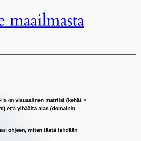
e maailmasta
Alla on
visuaalinen matriisi (kehät ×
ys)
että
ylhäältä alas (domainin
nnan
ohjeen, miten tästä tehdään