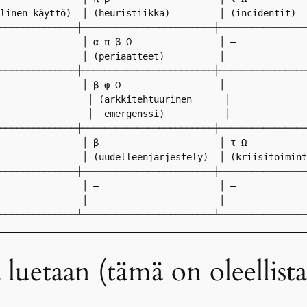
linen käyttö)  │ (heuristiikka)         │ (incidentit)  
──────────────┼────────────────────────┼────────────────
               │ α π β Ω                │ –             
               │ (periaatteet)          │               
──────────────┼────────────────────────┼────────────────
               │ β φ Ω                  │ –             
                │ (arkkitehtuurinen      │              
                │  emergenssi)           │              
──────────────┼────────────────────────┼────────────────
               │ β                      │ τ Ω           
               │ (uudelleenjärjestely)  │ (kriisitoimint
──────────────┼────────────────────────┼────────────────
               │ –                      │ –             
               │                        │               
 luetaan (tämä on oleellista