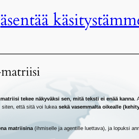
jäsentää käsitystämm
matriisi
a
matriisi tekee näkyväksi sen, mitä teksti ei enää kanna
. 
)
siten, että sitä voi lukea
sekä vasemmalta oikealle (kehit
ena matriisina
(ihmiselle ja agentille luettava), ja lopuksi a