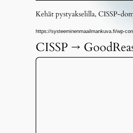
Kehät pystyakselilla, CISSP-doma
https://systeeminenmaailmankuva.fi/wp-con
CISSP → GoodReaso