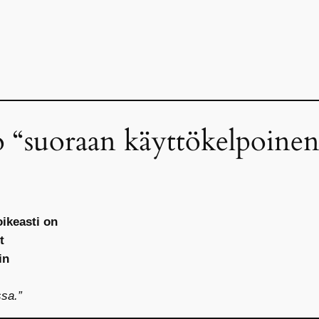
o “suoraan käyttökelpoinen
oikeasti on
t
in
ssa.”