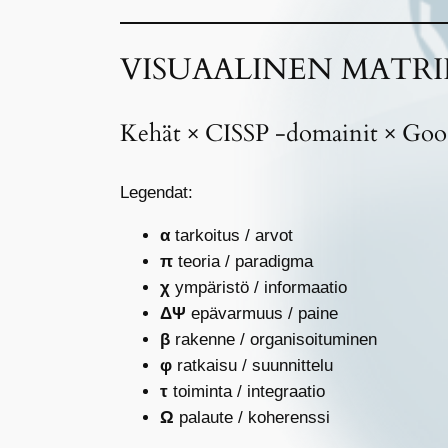
VISUAALINEN MATRII
Kehät × CISSP -domainit × Go
Legendat:
α
tarkoitus / arvot
π
teoria / paradigma
χ
ympäristö / informaatio
ΔΨ
epävarmuus / paine
β
rakenne / organisoituminen
φ
ratkaisu / suunnittelu
τ
toiminta / integraatio
Ω
palaute / koherenssi