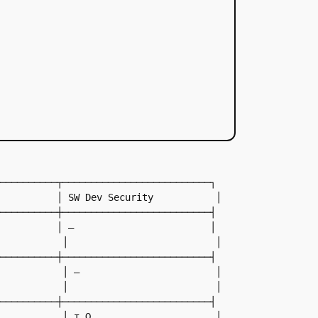
──────────┬──────────────────────────┐

          │ SW Dev Security           │

──────────┼──────────────────────────┤

          │ –                        │

           │                          │

──────────┼──────────────────────────┤

           │ –                        │

           │                          │

──────────┼──────────────────────────┤

           │ τ Ω                      │
