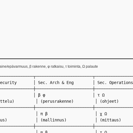
aine/epävarmuus, β rakenne, φ ratkaisu, τ toiminta, Ω palaute
──────────────┬────────────────────────┬────────────────
ecurity       │ Sec. Arch & Eng        │ Sec. Operations
──────────────┼────────────────────────┼────────────────
              │ β φ                    │ τ Ω            
ttelu)         │ (perusrakenne)         │ (ohjeet)      
──────────────┼────────────────────────┼────────────────
               │ π β                    │ χ Ω           
us)            │ (mallinnus)            │ (mittaus)     
──────────────┼────────────────────────┼────────────────
               │ π β                    │ τ Ω           