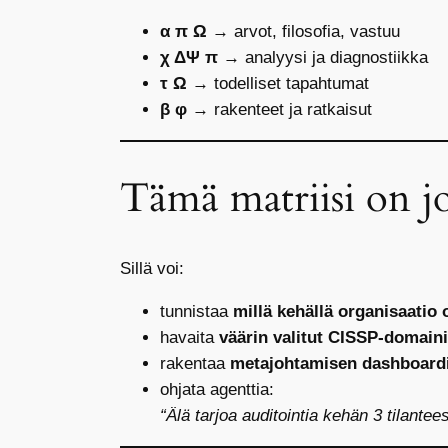
α π Ω
→ arvot, filosofia, vastuu
χ ΔΨ π
→ analyysi ja diagnostiikka
τ Ω
→ todelliset tapahtumat
β φ
→ rakenteet ja ratkaisut
Tämä matriisi on j
Sillä voi:
tunnistaa
millä kehällä organisaatio 
havaita
väärin valitut CISSP-domaini
rakentaa
metajohtamisen dashboard
ohjata agenttia:
“Älä tarjoa auditointia kehän 3 tilantee