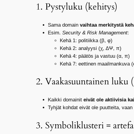
1. Pystyluku (kehitys)
Sama domain
vaihtaa merkitystä kehä
Esim.
Security & Risk Management
:
Kehä 1: politiikka (β, φ)
Kehä 2: analyysi (χ, ΔΨ, π)
Kehä 4: päätös ja vastuu (α, π)
Kehä 7: eettinen maailmankuva (
2. Vaakasuuntainen luku (
Kaikki domainit
eivät ole aktiivisia ka
Tyhjät kohdat eivät ole puutteita, vaan
3. Symboliklusteri = artef