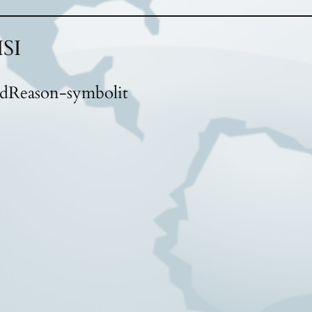
SI
odReason-symbolit