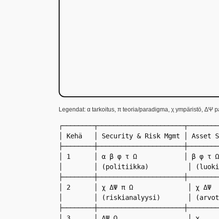
Legendat: α tarkoitus, π teoria/paradigma, χ ympäristö, ΔΨ p
┌────────┬──────────────────────┬────────
│ Kehä   │ Security & Risk Mgmt │ Asset S
├────────┼──────────────────────┼────────
│ 1      │ α β φ τ Ω            │ β φ τ Ω
│        │ (politiikka)          │ (luoki
├────────┼──────────────────────┼────────
│ 2      │ χ ΔΨ π Ω              │ χ ΔΨ  
│        │ (riskianalyysi)       │ (arvot
├────────┼──────────────────────┼────────
│ 3      │ ΔΨ Ω                  │ χ     