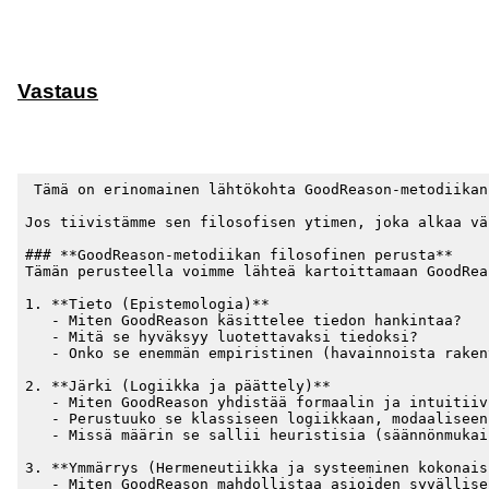
Vastaus
 Tämä on erinomainen lähtökohta GoodReason-metodiikan
Jos tiivistämme sen filosofisen ytimen, joka alkaa vä
### **GoodReason-metodiikan filosofinen perusta**

Tämän perusteella voimme lähteä kartoittamaan GoodRea
1. **Tieto (Epistemologia)**

   - Miten GoodReason käsittelee tiedon hankintaa?

   - Mitä se hyväksyy luotettavaksi tiedoksi?

   - Onko se enemmän empiristinen (havainnoista raken
2. **Järki (Logiikka ja päättely)**

   - Miten GoodReason yhdistää formaalin ja intuitiiv
   - Perustuuko se klassiseen logiikkaan, modaaliseen
   - Missä määrin se sallii heuristisia (säännönmukai
3. **Ymmärrys (Hermeneutiikka ja systeeminen kokonaisk
   - Miten GoodReason mahdollistaa asioiden syvällise