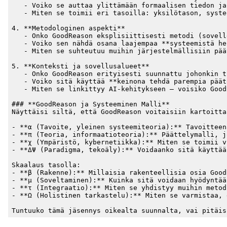
   - Voiko se auttaa ylittämään formaalisen tiedon ja
   - Miten se toimii eri tasoilla: yksilötason, syste
4. **Metodologinen aspekti**

   - Onko GoodReason eksplisiittisesti metodi (sovell
   - Voiko sen nähdä osana laajempaa **systeemistä he
   - Miten se suhteutuu muihin järjestelmällisiin pää
5. **Konteksti ja sovellusalueet**

   - Onko GoodReason erityisesti suunnattu johonkin t
   - Voiko sitä käyttää **keinona tehdä parempia päät
   - Miten se linkittyy AI-kehitykseen – voisiko Good
### **GoodReason ja Systeeminen Malli**

Näyttäisi siltä, että GoodReason voitaisiin kartoitta
- **α (Tavoite, yleinen systeemiteoria):** Tavoitteen
- **π (Teoria, informaatioteoria):** Päättelymalli, j
- **χ (Ympäristö, kybernetiikka):** Miten se toimii v
- **ΔΨ (Paradigma, tekoäly):** Voidaanko sitä käyttää
Skaalaus tasolla:

- **β (Rakenne):** Millaisia rakenteellisia osia Good
- **μ (Soveltaminen):** Kuinka sitä voidaan hyödyntää
- **τ (Integraatio):** Miten se yhdistyy muihin metod
- **Ω (Holistinen tarkastelu):** Miten se varmistaa, 
Tuntuuko tämä jäsennys oikealta suunnalta, vai pitäis