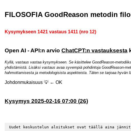
FILOSOFIA GoodReason metodin filo
Kysymykseen 1421 vastaus 1411 (nro 12)
Open AI - API:n arvio
ChatCPT:n vastauksesta
k
Kyllä, vastaus vastaa kysymykseen. Se käsittelee GoodReason-metodiikan t
yhdistämistä. Lisäksi vastaus avaa syvempiä pohdintoja GoodReason-metodi
hahmottamisesta ja metodologisista aspekteista. Täten se tarjoaa hyvän 
Johdonmukaisuus 💡 ← OK
Kysymys 2025-02-16 07:00 (26)
 Uudet keskustelun aloitukset ovat täällä aina jännit