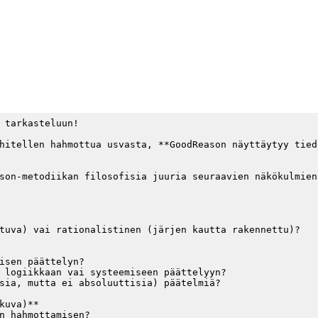
 tarkasteluun! 

hitellen hahmottua usvasta, **GoodReason näyttäytyy tied
son-metodiikan filosofisia juuria seuraavien näkökulmien 
tuva) vai rationalistinen (järjen kautta rakennettu)?

isen päättelyn?

 logiikkaan vai systeemiseen päättelyyn?

sia, mutta ei absoluuttisia) päätelmiä?

uva)**

n hahmottamisen?
