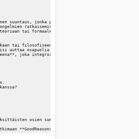
nen suuntaus, jonka pohjalta voidaan kehittää monia menet
ngelmien ratkaisemiseen?

teoriaan tai formaaleihin järjestelmiin?

kaan tai filosofiseen analyysiin?

isi auttaa osapuolia ymmärtämään ja perustelemaan argumen
eena**, joka integroi symbolista ja konnektionistista pää
.

anssa?

ksittäisten osien summa**?

tkimaan **GoodReasonin syvintä olemusta metafysiikan tai