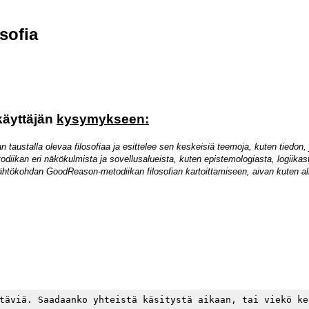
sofia
äyttäjän
kysymykseen:
austalla olevaa filosofiaa ja esittelee sen keskeisiä teemoja, kuten tiedon,
ikan eri näkökulmista ja sovellusalueista, kuten epistemologiasta, logiika
lähtökohdan GoodReason-metodiikan filosofian kartoittamiseen, aivan kuten a
täviä. Saadaanko yhteistä käsitystä aikaan, tai viekö ke