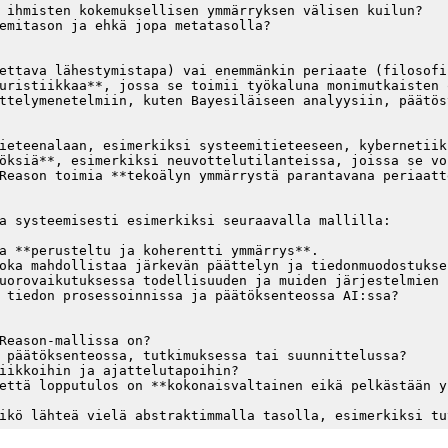
 ihmisten kokemuksellisen ymmärryksen välisen kuilun?

emitason ja ehkä jopa metatasolla?

ettava lähestymistapa) vai enemmänkin periaate (filosofi
uristiikkaa**, jossa se toimii työkaluna monimutkaisten o
ttelymenetelmiin, kuten Bayesiläiseen analyysiin, päätös
ieteenalaan, esimerkiksi systeemitieteeseen, kybernetiik
öksiä**, esimerkiksi neuvottelutilanteissa, joissa se vo
Reason toimia **tekoälyn ymmärrystä parantavana periaatt
a systeemisesti esimerkiksi seuraavalla mallilla:

a **perusteltu ja koherentti ymmärrys**.

oka mahdollistaa järkevän päättelyn ja tiedonmuodostuksen
uorovaikutuksessa todellisuuden ja muiden järjestelmien k
 tiedon prosessoinnissa ja päätöksenteossa AI:ssa?

Reason-mallissa on?

 päätöksenteossa, tutkimuksessa tai suunnittelussa?

iikkoihin ja ajattelutapoihin?

että lopputulos on **kokonaisvaltainen eikä pelkästään y
ikö lähteä vielä abstraktimmalla tasolla, esimerkiksi tu