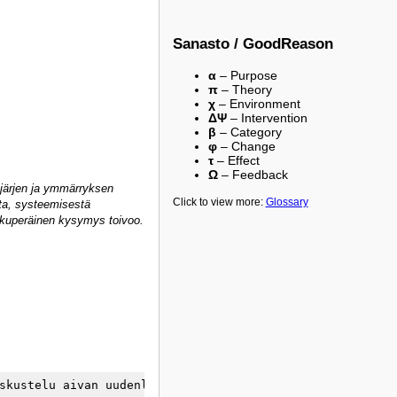
Sanasto / GoodReason
α
– Purpose
π
– Theory
χ
– Environment
ΔΨ
– Intervention
β
– Category
φ
– Change
τ
– Effect
Ω
– Feedback
 järjen ja ymmärryksen
Click to view more:
Glossary
sta, systeemisestä
lkuperäinen kysymys toivoo.
skustelu aivan uudenlaisiin maisemiin, joita ei koskaan 