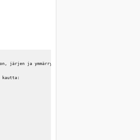
on, järjen ja ymmärryksen synteesinä**, mikä jo itsessää
kautta:
