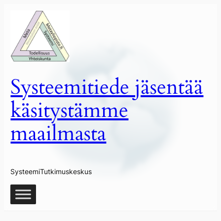
Siirry
sisältöön
Systeemitiede jäsentää
käsitystämme
maailmasta
SysteemiTutkimuskeskus