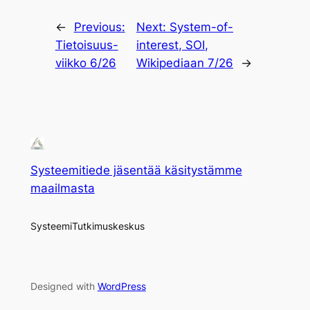
←
Previous:
Next:
System-of-
Tietoisuus-
interest, SOI,
viikko 6/26
Wikipediaan 7/26
→
Systeemitiede jäsentää käsitystämme
maailmasta
SysteemiTutkimuskeskus
Designed with
WordPress