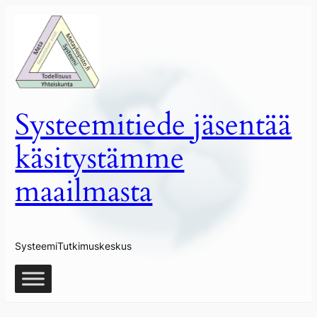
Siirry
sisältöön
Systeemitiede jäsentää
käsitystämme
maailmasta
SysteemiTutkimuskeskus