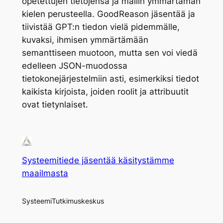
opetettujen tietojensa ja mallin ymmärtämän
kielen perusteella. GoodReason jäsentää ja
tiivistää GPT:n tiedon vielä pidemmälle,
kuvaksi, ihmisen ymmärtämään
semanttiseen muotoon, mutta sen voi viedä
edelleen JSON-muodossa
tietokonejärjestelmiin asti, esimerkiksi tiedot
kaikista kirjoista, joiden roolit ja attribuutit
ovat tietynlaiset.
Systeemitiede jäsentää käsitystämme
maailmasta
SysteemiTutkimuskeskus