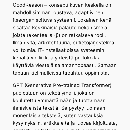
GoodReason – konsepti kuvan keskellä on
mahdollisimman joustava, adaptiivinen,
itseorganisoituva systeemi. Jokainen kehä
sisältää keskinäisiä palautemekanismeja,
joista rakenteella (β) on ratkaiseva rooli.
Ilman sitä, arkkitehtuuria, ei tietojärjestelmä
voi toimia. IT-installaatioissa systeemin
kehällä voi liikkua yhteistä protokollaa
käyttäviä viestejä salamannopeasti. Samaan
tapaan kielimalleissa tapahtuu oppimista.
GPT (Generative Pre-trained Transformer)
puolestaan on tekoälymalli, joka on
koulutettu ymmärtämään ja tuottamaan
ihmiskielistä tekstiä. Se pystyy luomaan
monenlaisia tekstejä, kuten vastauksia
kysymyksiin, artikkeleita ja luovaa kirjoitusta,