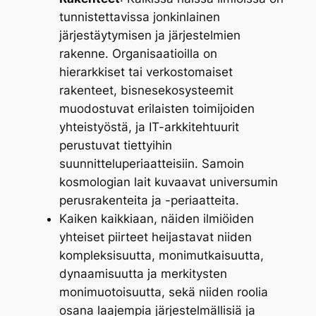
tunnistettavissa jonkinlainen
järjestäytymisen ja järjestelmien
rakenne. Organisaatioilla on
hierarkkiset tai verkostomaiset
rakenteet, bisnesekosysteemit
muodostuvat erilaisten toimijoiden
yhteistyöstä, ja IT-arkkitehtuurit
perustuvat tiettyihin
suunnitteluperiaatteisiin. Samoin
kosmologian lait kuvaavat universumin
perusrakenteita ja -periaatteita.
Kaiken kaikkiaan, näiden ilmiöiden
yhteiset piirteet heijastavat niiden
kompleksisuutta, monimutkaisuutta,
dynaamisuutta ja merkitysten
monimuotoisuutta, sekä niiden roolia
osana laajempia järjestelmällisiä ja