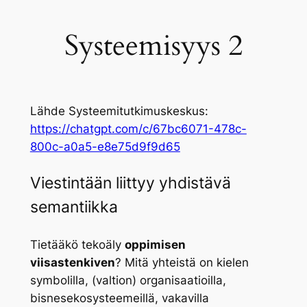
Systeemisyys 2
Lähde Systeemitutkimuskeskus:
https://chatgpt.com/c/67bc6071-478c-
800c-a0a5-e8e75d9f9d65
Viestintään liittyy yhdistävä
semantiikka
Tietääkö tekoäly
oppimisen
viisastenkiven
? Mitä yhteistä on kielen
symbolilla, (valtion) organisaatioilla,
bisnesekosysteemeillä, vakavilla