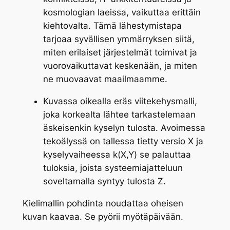
kosmologian laeissa, vaikuttaa erittäin
kiehtovalta. Tämä lähestymistapa
tarjoaa syvällisen ymmärryksen siitä,
miten erilaiset järjestelmät toimivat ja
vuorovaikuttavat keskenään, ja miten
ne muovaavat maailmaamme.
Kuvassa oikealla eräs viitekehysmalli,
joka korkealta lähtee tarkastelemaan
äskeisenkin kyselyn tulosta. Avoimessa
tekoälyssä on tallessa tietty versio X ja
kyselyvaiheessa k(X,Y) se palauttaa
tuloksia, joista systeemiajatteluun
soveltamalla syntyy tulosta Z.
Kielimallin pohdinta noudattaa oheisen
kuvan kaavaa. Se pyörii myötäpäivään.