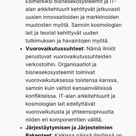
Esimerkiksi bisnesekosysteemit ja IT-
alan arkkitehtuurit kehittyvät jatkuvasti
uusien innovaatioiden ja markkinoiden
muutosten myötä. Samoin kosmologian
lait ja teoriat kehittyvät uuden
tutkimuksen ja havaintojen myötä.
Vuorovaikutussuhteet
: Nämä ilmiöt
perustuvat vuorovaikutussuhteiden
verkostoihin. Organisaatiot ja
bisnesekosysteemit toimivat
vuorovaikutuksessa toistensa kanssa,
samoin kuin valtiot kansainvälisissä
konflikteissa. IT-alan arkkitehtuurit ja
kosmologian lait edellyttävät
vuorovaikutusta ja yhteensopivuutta
niiden eri komponenttien välillä.
Järjestäytymisen ja Järjestelmien
Rakenteet
: Kaikissa näissä ilmiöissä on