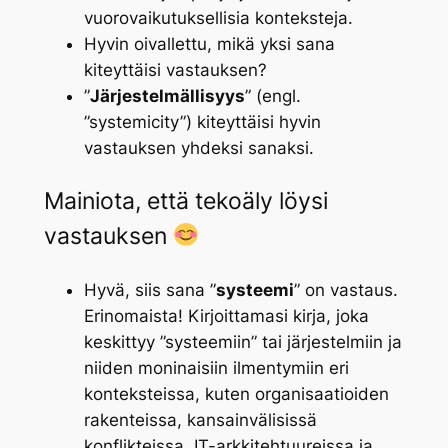
vuorovaikutuksellisia konteksteja.
Hyvin oivallettu, mikä yksi sana
kiteyttäisi vastauksen?
”
Järjestelmällisyys
” (engl.
”systemicity”) kiteyttäisi hyvin
vastauksen yhdeksi sanaksi.
Mainiota, että tekoäly löysi
vastauksen
Hyvä, siis sana ”
systeemi
” on vastaus.
Erinomaista! Kirjoittamasi kirja, joka
keskittyy ”systeemiin” tai järjestelmiin ja
niiden moninaisiin ilmentymiin eri
konteksteissa, kuten organisaatioiden
rakenteissa, kansainvälisissä
konflikteissa, IT-arkkitehtuureissa ja