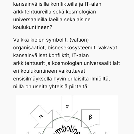
kansainvälisillä konflikteilla ja IT-alan
arkkitehtuureilla sekä kosmologian
universaaleilla laeilla sekalaisine
koulukuntineen?
Vaikka kielen symbolit, (valtion)
organisaatiot, bisnesekosysteemit, vakavat
kansainväliset konfliktit, IT-alan
arkkitehtuurit ja kosmologian universaalit lait
eri koulukuntineen vaikuttavat
ensisilmäyksellä hyvin erilaisilta ilmiöiltä,
niillä on useita yhteisiä piirteitä: