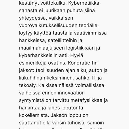
kestänyt voittokulku. Kybernetiikka-
sanasta ei juurikaan puhuta siinä
yhteydessä, vaikka sen
vuorovaikutuksellisuuden teorialle
löytyy käyttöä taustalla vaativimmissa
hankkeissa, satelliitteihin ja
maailmanlaajuiseen logistiikkaan ja
kyberhankkeisiin asti. Hyviä
esimerkkejä ovat ns. Kondratieffin
jaksot: teollisuuden ajan alku, auton ja
liukuhihnan keksiminen, sähkö, IT ja
tekoäly. Kaikissa näissä voimallisissa
vaiheissa ennen innovaation
syntymistä on tarvittu metafysiikkaa ja
harkintaa ja lähes loputonta
kokeilemista. Jakson loppu on
saattanut olla varsin tuhoisa, samoin