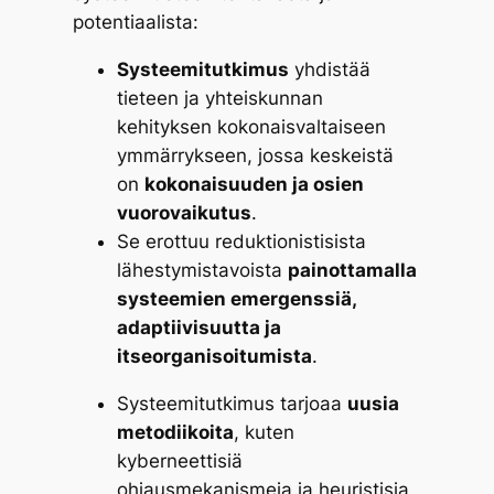
potentiaalista:
Systeemitutkimus
yhdistää
tieteen ja yhteiskunnan
kehityksen kokonaisvaltaiseen
ymmärrykseen, jossa keskeistä
on
kokonaisuuden ja osien
vuorovaikutus
.
Se erottuu reduktionistisista
lähestymistavoista
painottamalla
systeemien emergenssiä,
adaptiivisuutta ja
itseorganisoitumista
.
Systeemitutkimus tarjoaa
uusia
metodiikoita
, kuten
kyberneettisiä
ohjausmekanismeja ja heuristisia