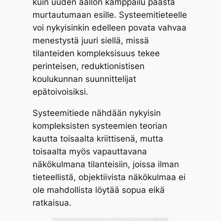
kuin uuden aallon kamppailu päästä
murtautumaan esille. Systeemitieteelle
voi nykyisinkin edelleen povata vahvaa
menestystä juuri siellä, missä
tilanteiden kompleksisuus tekee
perinteisen, reduktionistisen
koulukunnan suunnittelijat
epätoivoisiksi.
Systeemitiede nähdään nykyisin
kompleksisten systeemien teorian
kautta toisaalta kriittisenä, mutta
toisaalta myös vapauttavana
näkökulmana tilanteisiin, joissa ilman
tieteellistä, objektiivista näkökulmaa ei
ole mahdollista löytää sopua eikä
ratkaisua.