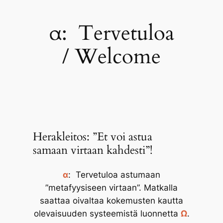
α: Tervetuloa
/ Welcome
Herakleitos: ”Et voi astua
samaan virtaan kahdesti”!
α
: Tervetuloa astumaan
”metafyysiseen virtaan”. Matkalla
saattaa oivaltaa kokemusten kautta
olevaisuuden systeemistä luonnetta
Ω
.