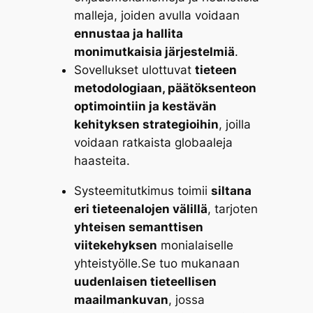
malleja, joiden avulla voidaan
ennustaa ja hallita
monimutkaisia järjestelmiä
.
Sovellukset ulottuvat
tieteen
metodologiaan, päätöksenteon
optimointiin ja kestävän
kehityksen strategioihin
, joilla
voidaan ratkaista globaaleja
haasteita.
Systeemitutkimus toimii
siltana
eri tieteenalojen välillä
, tarjoten
yhteisen semanttisen
viitekehyksen
monialaiselle
yhteistyölle.Se tuo mukanaan
uudenlaisen tieteellisen
maailmankuvan
, jossa