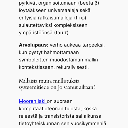
pyrkivät organisoitumaan (beeta β)
löytääkseen universaaleja sekä
erityisiä ratkaisumalleja (fii φ)
sulautettaviksi kompleksiseen
ympäristöönsä (tau τ).
Arvolupaus
: verho aukeaa tarpeeksi,
kun pystyt hahmottamaan
symboleitten muodostaman mallin
kontekstissaan, rekursiivisesti.
Millaisia muita mullistuksia
systeemitiede on jo saanut aikaan?
Mooren laki
on suoraan
komputaatioteorian tulosta, koska
releestä ja transistorista sai alkunsa
tietoyhteiskunnan sen vuosikymmeniä