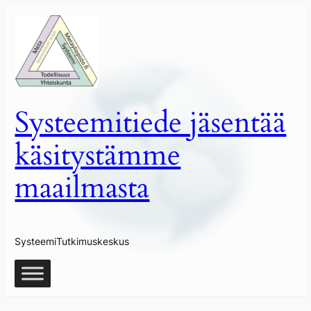
Siirry
sisältöön
Systeemitiede jäsentää
käsitystämme
maailmasta
SysteemiTutkimuskeskus