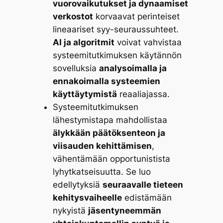
vuorovaikutukset ja dynaamiset
verkostot
korvaavat perinteiset
lineaariset syy-seuraussuhteet.
AI ja algoritmit
voivat vahvistaa
systeemitutkimuksen käytännön
sovelluksia
analysoimalla ja
ennakoimalla systeemien
käyttäytymistä
reaaliajassa.
Systeemitutkimuksen
lähestymistapa mahdollistaa
älykkään päätöksenteon ja
viisauden kehittämisen
,
vähentämään opportunistista
lyhytkatseisuutta. Se luo
edellytyksiä
seuraavalle tieteen
kehitysvaiheelle
edistämään
nykyistä
jäsentyneemmän