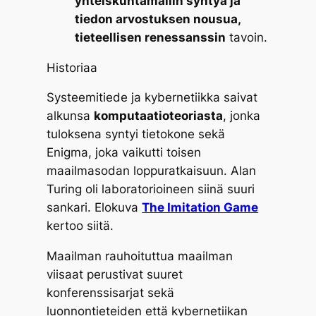
yhteiskuntamallin syntyä ja
tiedon arvostuksen nousua,
tieteellisen renessanssin
tavoin.
Historiaa
Systeemitiede ja kybernetiikka saivat
alkunsa
komputaatioteoriasta
, jonka
tuloksena syntyi tietokone sekä
Enigma, joka vaikutti toisen
maailmasodan loppuratkaisuun. Alan
Turing oli laboratorioineen siinä suuri
sankari. Elokuva
The Imitation Game
kertoo siitä.
Maailman rauhoituttua maailman
viisaat perustivat suuret
konferenssisarjat sekä
luonnontieteiden että kybernetiikan