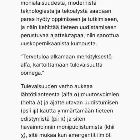
monialaisuudesta, modernista
teknologiasta ja tekoälystä saadaan
paras hyöty oppimiseen ja tutkimiseen,
ja näin kehittää tieteen uudistamiseen
perustuvaa ajattelutapaa,
niin sanottua
uuskopernikaanista kumousta
.
”Tervetuloa alkamaan merkityksestö
alfa, kartoittamaan tulevaisuutta
oomega.”
Tulevaisuuden verho aukeaa
lähtötilanteesta (alfa α) muutosvoimien
(delta Δ) ja ajattelutavan uudistumisen
(psii ψ) kautta ymmärtämään tieteen
edistymistä (pii π) ja siten
havainnoinnin monipuolistumista (khii
χ), sitä mukaa kun emergentit ilmiöt