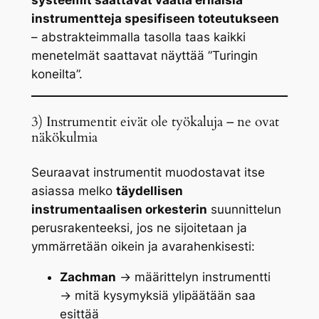
systeemit saattavat vaatia erilaisia
instrumentteja spesifiseen toteutukseen
– abstrakteimmalla tasolla taas kaikki
menetelmät saattavat näyttää ”Turingin
koneilta”.
3) Instrumentit eivät ole työkaluja – ne ovat
näkökulmia
Seuraavat instrumentit muodostavat itse
asiassa melko
täydellisen
instrumentaalisen orkesterin
suunnittelun
perusrakenteeksi, jos ne sijoitetaan ja
ymmärretään oikein ja avarahenkisesti:
Zachman
→
määrittelyn instrumentti
→ mitä kysymyksiä ylipäätään saa
esittää