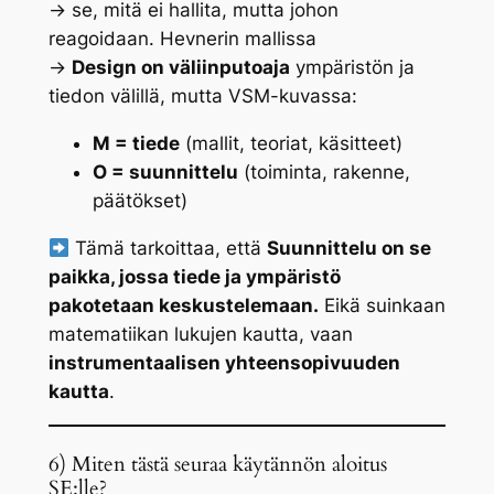
→ se, mitä
ei hallita
, mutta johon
reagoidaan. Hevnerin mallissa
→
Design on väliinputoaja
ympäristön ja
tiedon välillä, mutta VSM-kuvassa:
M = tiede
(mallit, teoriat, käsitteet)
O = suunnittelu
(toiminta, rakenne,
päätökset)
Tämä tarkoittaa, että
Suunnittelu on se
paikka, jossa tiede ja ympäristö
pakotetaan keskustelemaan.
Eikä suinkaan
matematiikan lukujen kautta, vaan
instrumentaalisen yhteensopivuuden
kautta
.
6) Miten tästä seuraa käytännön aloitus
SE:lle?