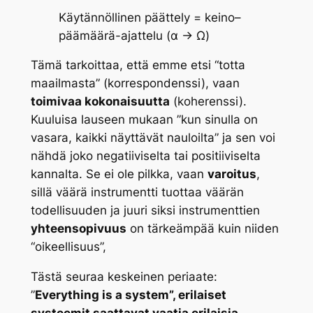
Käytännöllinen päättely = keino–
päämäärä-ajattelu (α → Ω)
Tämä tarkoittaa, että emme etsi “totta
maailmasta” (korrespondenssi), vaan
toimivaa kokonaisuutta
(koherenssi).
Kuuluisa lauseen mukaan ”k
un sinulla on
vasara, kaikki näyttävät nauloilta
” ja sen voi
nähdä joko negatiiviselta tai positiiviselta
kannalta. Se ei ole pilkka, vaan
varoitus
,
sillä väärä instrumentti tuottaa väärän
todellisuuden ja juuri siksi instrumenttien
yhteensopivuus
on tärkeämpää kuin niiden
“oikeellisuus”,
Tästä seuraa keskeinen periaate:
”
Everything is a system”, erilaiset