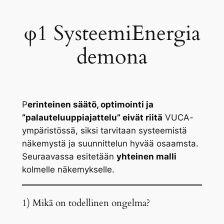
φ1 SysteemiEnergia
demona
P
erinteinen säätö, optimointi ja
“palauteluuppiajattelu” eivät riitä
VUCA-
ympäristössä, siksi tarvitaan systeemistä
näkemystä ja suunnittelun hyvää osaamsta.
Seuraavassa esitetään
yhteinen malli
kolmelle näkemykselle.
1) Mikä on todellinen ongelma?