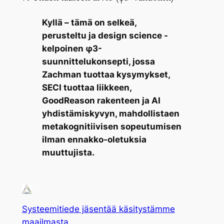
Kyllä – tämä on selkeä,
perusteltu ja design science -
kelpoinen φ3-
suunnittelukonsepti, jossa
Zachman tuottaa kysymykset,
SECI tuottaa liikkeen,
GoodReason rakenteen ja AI
yhdistämiskyvyn, mahdollistaen
metakognitiivisen sopeutumisen
ilman ennakko-oletuksia
muuttujista.
Systeemitiede jäsentää käsitystämme
maailmasta