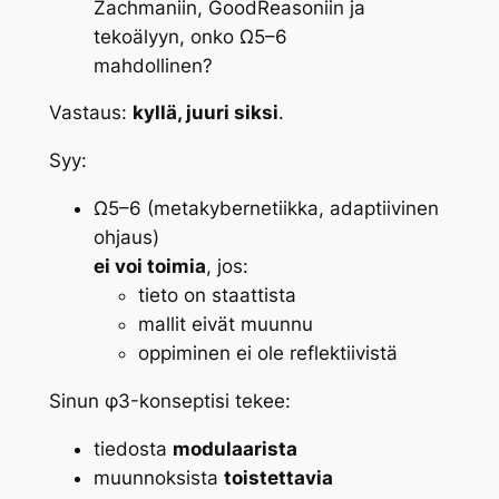
Zachmaniin, GoodReasoniin ja
tekoälyyn, onko Ω5–6
mahdollinen?
Vastaus:
kyllä, juuri siksi
.
Syy:
Ω5–6 (metakybernetiikka, adaptiivinen
ohjaus)
ei voi toimia
, jos:
tieto on staattista
mallit eivät muunnu
oppiminen ei ole reflektiivistä
Sinun φ3-konseptisi tekee:
tiedosta
modulaarista
muunnoksista
toistettavia