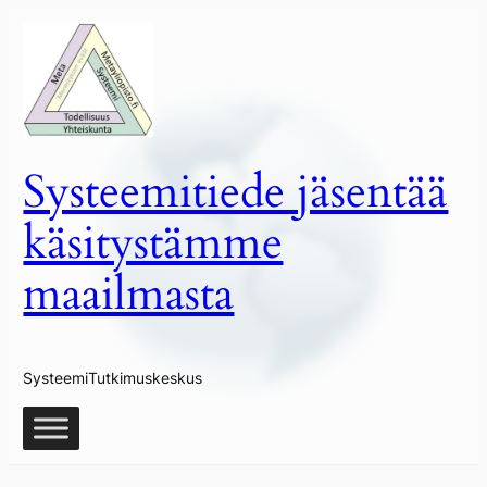
Siirry
sisältöön
Systeemitiede jäsentää
käsitystämme
maailmasta
SysteemiTutkimuskeskus