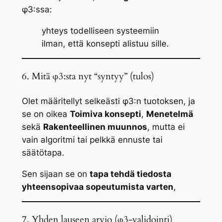
φ3:ssa:
yhteys todelliseen systeemiin
ilman, että konsepti alistuu sille.
6. Mitä φ3:sta nyt “syntyy” (tulos)
Olet määritellyt selkeästi φ3:n tuotoksen, ja
se on oikea
Toimiva konsepti
,
Menetelmä
sekä
Rakenteellinen muunnos
, mutta ei
vain algoritmi tai pelkkä ennuste tai
säätötapa.
Sen sijaan se on
tapa tehdä tiedosta
yhteensopivaa sopeutumista varten
,
7. Yhden lauseen arvio (φ3-validointi)