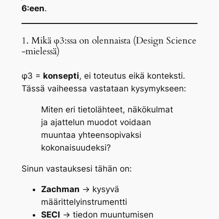
6:een
.
1. Mikä φ3:ssa on olennaista (Design Science
-mielessä)
φ3 =
konsepti
, ei toteutus eikä konteksti.
Tässä vaiheessa vastataan kysymykseen:
Miten eri tietolähteet, näkökulmat
ja ajattelun muodot voidaan
muuntaa yhteensopivaksi
kokonaisuudeksi?
Sinun vastauksesi tähän on:
Zachman
→ kysyvä
määrittelyinstrumentti
SECI
→ tiedon muuntumisen