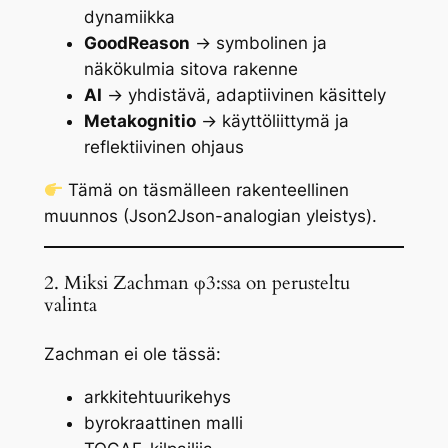
dynamiikka
GoodReason
→ symbolinen ja
näkökulmia sitova rakenne
AI
→ yhdistävä, adaptiivinen käsittely
Metakognitio
→ käyttöliittymä ja
reflektiivinen ohjaus
Tämä on täsmälleen
rakenteellinen
muunnos
(Json2Json-analogian yleistys).
2. Miksi Zachman φ3:ssa on perusteltu
valinta
Zachman ei ole tässä:
arkkitehtuurikehys
byrokraattinen malli