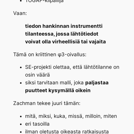
TOGAF-kilpailija
Vaan:
tiedon hankinnan instrumentti
tilanteessa, jossa lähtötiedot
voivat olla virheellisiä tai vajaita
Tämä on kriittinen φ3-oivallus:
SE-projekti
olettaa
, että lähtötilanne on
osin väärä
siksi tarvitaan malli, joka
paljastaa
puutteet kysymällä oikein
Zachman tekee juuri tämän:
mitä, miksi, kuka, missä, milloin, miten
eri tasoilla
ilman oletusta oikeasta ratkaisusta