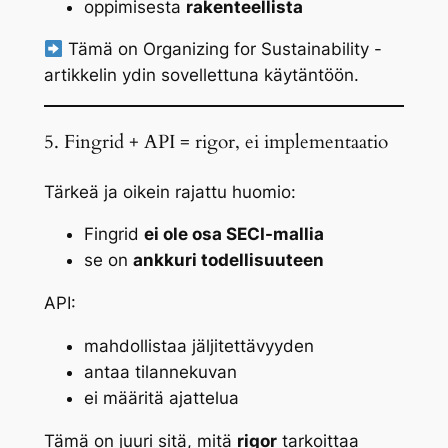
oppimisesta
rakenteellista
Tämä on
Organizing for Sustainability
-
artikkelin ydin sovellettuna käytäntöön.
5. Fingrid + API = rigor, ei implementaatio
Tärkeä ja oikein rajattu huomio:
Fingrid
ei ole osa SECI-mallia
se on
ankkuri todellisuuteen
API:
mahdollistaa jäljitettävyyden
antaa tilannekuvan
ei määritä ajattelua
Tämä on juuri sitä, mitä
rigor
tarkoittaa