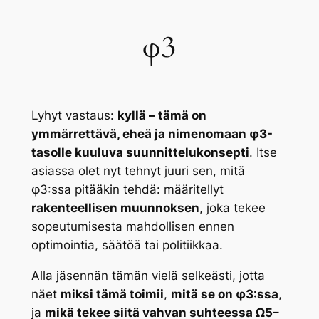
φ3
Lyhyt vastaus:
kyllä – tämä on
ymmärrettävä, eheä ja nimenomaan φ3-
tasolle kuuluva suunnittelukonsepti
. Itse
asiassa olet nyt tehnyt juuri sen, mitä
φ3:ssa
pitääkin
tehdä: määritellyt
rakenteellisen muunnoksen
, joka tekee
sopeutumisesta mahdollisen
ennen
optimointia, säätöä tai politiikkaa.
Alla jäsennän tämän vielä selkeästi, jotta
näet
miksi tämä toimii
,
mitä se on φ3:ssa
,
ja
mikä tekee siitä vahvan suhteessa Ω5–