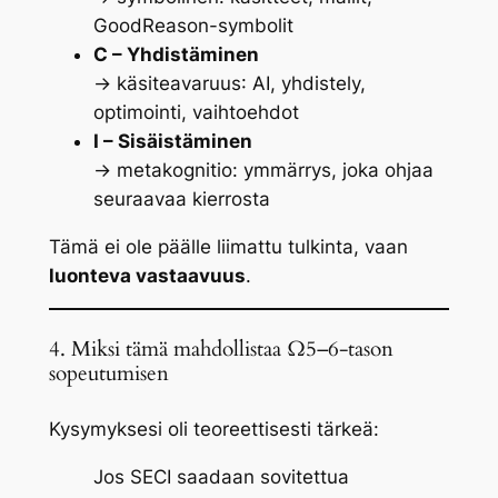
GoodReason-symbolit
C – Yhdistäminen
→
käsiteavaruus
: AI, yhdistely,
optimointi, vaihtoehdot
I – Sisäistäminen
→
metakognitio
: ymmärrys, joka ohjaa
seuraavaa kierrosta
Tämä ei ole päälle liimattu tulkinta, vaan
luonteva vastaavuus
.
4. Miksi tämä mahdollistaa Ω5–6-tason
sopeutumisen
Kysymyksesi oli teoreettisesti tärkeä:
Jos SECI saadaan sovitettua