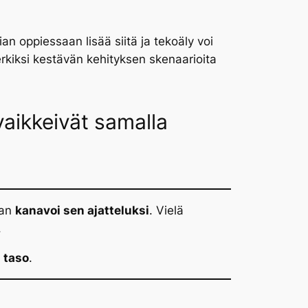
n oppiessaan lisää siitä ja tekoäly voi
rkiksi kestävän kehityksen skenaarioita
 vaikkeivät samalla
aan
kanavoi sen ajatteluksi
. Vielä
.
 taso
.