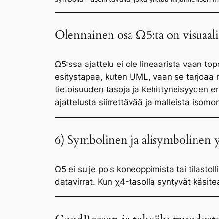
Olennainen osa Ω5:ta on visuaali
Ω5:ssa ajattelu ei ole lineaarista vaan to
esitystapaa, kuten UML, vaan se tarjoaa
tietoisuuden tasoja ja kehittyneisyyden 
ajattelusta siirrettävää ja malleista isomor
6) Symbolinen ja alisymbolinen 
Ω5 ei sulje pois koneoppimista tai tilastoll
datavirrat. Kun χ4-tasolla syntyvät käsite