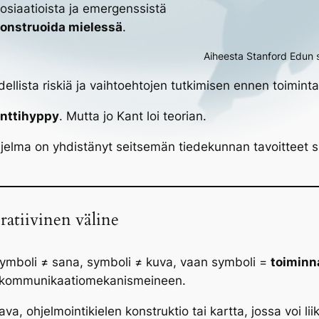
siaatioista ja emergenssistä
onstruoida mielessä
.
Aiheesta Stanford Edun s
ellista riskiä ja vaihtoehtojen tutkimisen ennen toimint
nttihyppy
. Mutta jo Kant loi teorian.
elma on yhdistänyt seitsemän tiedekunnan tavoitteet sie
ratiivinen väline
 symboli ≠ sana, symboli ≠ kuva, vaan symboli =
toiminn
n kommunikaatiomekanismeineen.
, ohjelmointikielen konstruktio tai kartta, jossa voi li