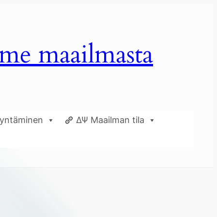
mme maailmasta
dyntäminen
ΔΨ Maailman tila