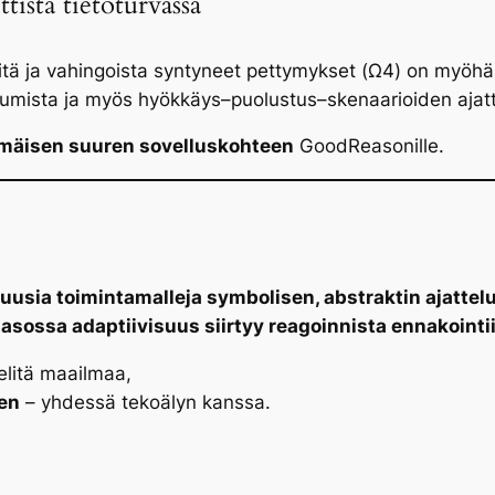
tistä tietoturvassa
riitä ja vahingoista syntyneet pettymykset (Ω4) on myöh
umista ja myös hyökkäys–puolustus–skenaarioiden ajatt
mmäisen suuren sovelluskohteen
GoodReasonille.
usia toimintamalleja symbolisen, abstraktin ajattelu
sossa adaptiivisuus siirtyy reagoinnista ennakointiin
litä maailmaa,
een
– yhdessä tekoälyn kanssa.