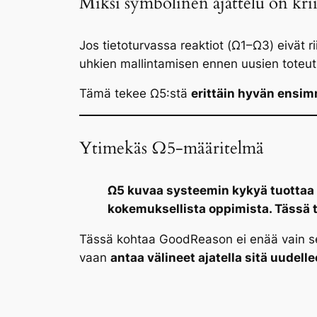
Miksi symbolinen ajattelu on kriit
Jos tietoturvassa reaktiot (Ω1–Ω3) eivät 
uhkien mallintamisen ennen uusien toteut
Tämä tekee Ω5:stä
erittäin hyvän ensi
Ytimekäs Ω5-määritelmä
Ω5 kuvaa systeemin kykyä tuottaa u
kokemuksellista oppimista. Tässä ta
Tässä kohtaa GoodReason ei enää vain se
vaan
antaa välineet ajatella sitä uudell