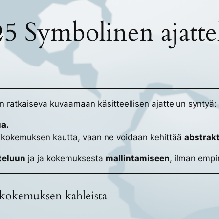
5 Symbolinen ajatte
on ratkaiseva kuvaamaan käsitteellisen ajattelun syntyä:
ua.
ia kokemuksen kautta, vaan ne voidaan kehittää
abstrakt
teluun
ja ja kokemuksesta
mallintamiseen
, ilman empir
 kokemuksen kahleista