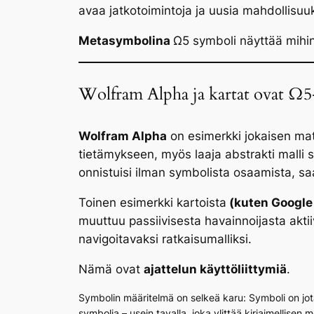
avaa jatkotoimintoja ja uusia mahdollisuuk
Metasymbolina
Ω5 symboli näyttää mihin
Wolfram Alpha ja kartat ovat Ω5
Wolfram Alpha
on esimerkki jokaisen mat
tietämykseen, myös laaja abstrakti malli s
onnistuisi ilman symbolista osaamista, s
Toinen esimerkki kartoista
(kuten Google
muuttuu passiivisesta havainnoijasta aktii
navigoitavaksi ratkaisumalliksi.
Nämä ovat
ajattelun käyttöliittymiä
.
Symbolin määritelmä on selkeä karu: Symboli on jot
symbolia – usein tavalla, joka ylittää kirjaimellis