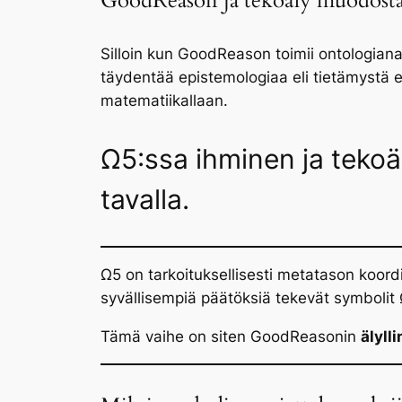
GoodReason ja tekoäly muodostav
Silloin kun GoodReason toimii ontologiana
täydentää epistemologiaa eli tietämystä 
matematiikallaan.
Ω5:ssa ihminen ja teko
tavalla.
Ω5 on tarkoituksellisesti metatason koor
syvällisempiä päätöksiä tekevät symbolit Ω6
Tämä vaihe on siten GoodReasonin
älyll