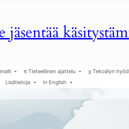
e jäsentää käsitystä
malli
π Tieteellinen ajattelu
χ Tekoälyn hyö
Lisätietoja
In English