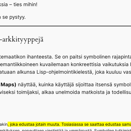
sia – ties mihin!
 se pystyy.
-arkkityyppejä
emaatikon ihanteesta. Se on paitsi symbolinen rajapin
emantiikkoineen kuvailemaan konkreettisia vaikutuksia luk
aatuaan alkunsa Lisp-ohjelmointikielestä, joka kuuluu 
 Maps)
näyttää, kuinka käyttäjä sijoittaa itsensä symbol
viseksi toimijaksi, alkaa unelmoida matkoista ja todellis
akin
, joka edustaa jotain muuta. Tosiasiassa se saattaa edustaa samall
en merkityksen, nopeuttaen viestintää ja ymmärrystä. Symbolien tutkim