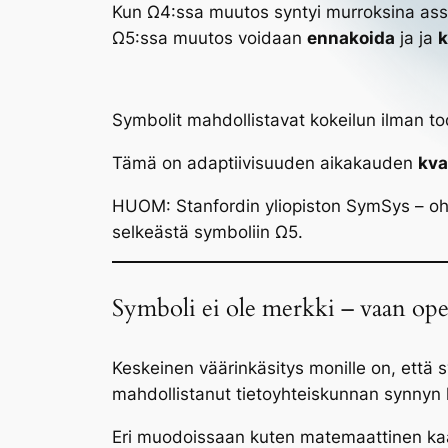
Kun Ω4:ssa muutos syntyi murroksina asso
Ω5:ssa muutos voidaan
ennakoida
ja ja
k
Symbolit mahdollistavat kokeilun ilman tod
Tämä on adaptiivisuuden aikakauden
kva
HUOM: Stanfordin yliopiston SymSys – ohj
selkeästä symboliin Ω5.
Symboli ei ole merkki – vaan ope
Keskeinen väärinkäsitys monille on, että
mahdollistanut tietoyhteiskunnan synny
Eri muodoissaan kuten matemaattinen kaava