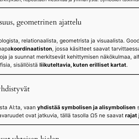
suus, geometrinen ajattelu
pologista, relationaalista, geometrista ja visuaalista. Go
 napa
koordinaatiston
, jossa käsitteet saavat tarvittaess
eroja ja suunnat merkitsevät kehittymisen näkökulmaa, 
fisia, sisällöistä
liikuteltavia, kuten erilliset kartat
.
yhdistyvät
ista AI:ta, vaan
yhdistää symbolisen ja alisymbolisen
s
avaruudet ovat jatkuvia, tällä tasolla Ω5 ne saavat
rajat