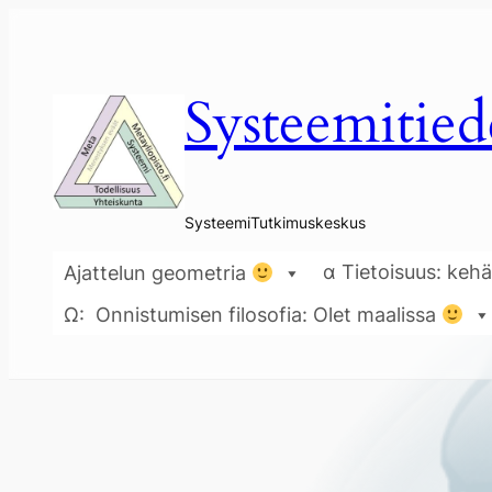
Siirry
sisältöön
Systeemitied
SysteemiTutkimuskeskus
α Tietoisuus: kehä
Ajattelun geometria
Ω: Onnistumisen filosofia: Olet maalissa