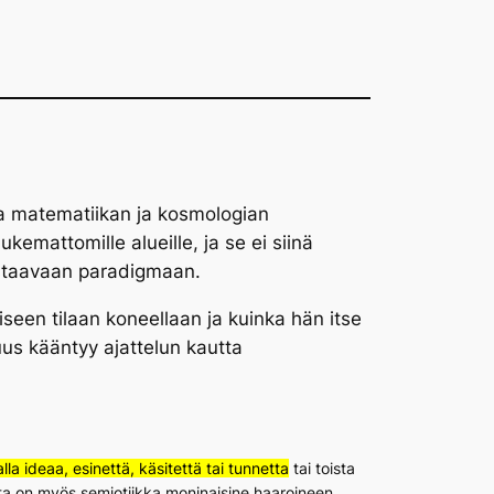
ta matematiikan ja kosmologian
emattomille alueille, ja se ei siinä
vastaavaan paradigmaan.
iseen tilaan koneellaan ja kuinka hän itse
uus kääntyy ajattelun kautta
a ideaa, esinettä, käsitettä tai tunnetta
tai toista
ista on myös semiotiikka moninaisine haaroineen.