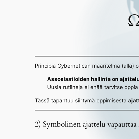
Ω
Principia Cybernetican määritelmä (alla) 
Assosiaatioiden hallinta on ajattel
Uusia rutiineja ei enää tarvitse opp
Tässä tapahtuu siirtymä oppimisesta
ajat
2) Symbolinen ajattelu vapauttaa