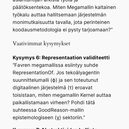
päätöksentekoa. Miten Megamallin kaltainen
työkalu auttaa hallitsemaan järjestelmän
monimutkaisuutta tavalla, jota perinteinen
koodausmetodologia ei pysty tarjoamaan?”
Vaativimmat kysymykset
Kysymys 6: Representaation validiteetti
”Favren megamallissa esiintyy suhde
RepresentationOf
. Jos tekoälyagentin
suunnittelumalli (ϕ) ja sen toteutunut
digitaalinen järjestelmä (τ) eroavat
toisistaan, miten megamallin
Kernel
auttaa
paikallistamaan virheen? Pohdi tätä
suhteessa GoodReason-mallin
epistemologiseen (χ) sektoriin.”