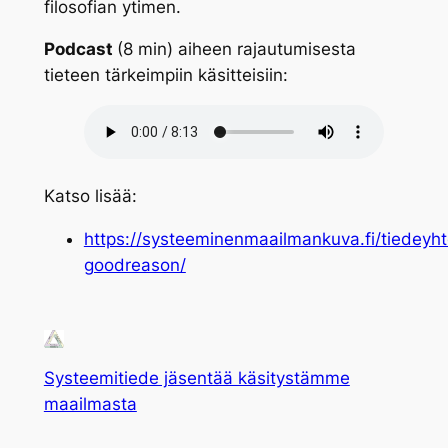
filosofian ytimen.
Podcast
(8 min) aiheen rajautumisesta
tieteen tärkeimpiin käsitteisiin:
Katso lisää:
https://systeeminenmaailmankuva.fi/tiedeyh
goodreason/
Systeemitiede jäsentää käsitystämme
maailmasta