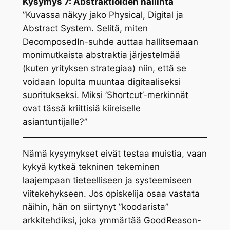
Kysymys 7: Abstraktioiden hallinta
”Kuvassa näkyy jako
Physical
,
Digital
ja
Abstract System
. Selitä, miten
DecomposedIn
-suhde auttaa hallitsemaan
monimutkaista abstraktia järjestelmää
(kuten yrityksen strategiaa) niin, että se
voidaan lopulta muuntaa digitaaliseksi
suoritukseksi. Miksi ’Shortcut’-merkinnät
ovat tässä kriittisiä kiireiselle
asiantuntijalle?”
Nämä kysymykset eivät testaa muistia, vaan
kykyä kytkeä tekninen tekeminen
laajempaan tieteelliseen ja systeemiseen
viitekehykseen. Jos opiskelija osaa vastata
näihin, hän on siirtynyt ”koodarista”
arkkitehdiksi, joka ymmärtää GoodReason-