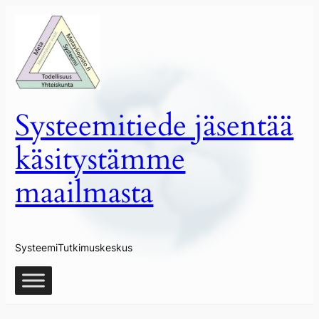
Siirry
sisältöön
Systeemitiede jäsentää
käsitystämme
maailmasta
SysteemiTutkimuskeskus