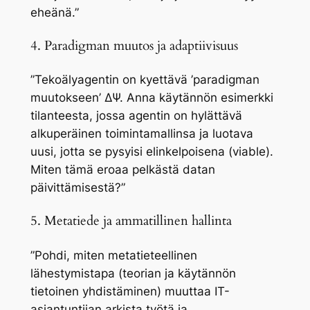
eheänä.”
4. Paradigman muutos ja adaptiivisuus
”Tekoälyagentin on kyettävä ’paradigman
muutokseen’ ΔΨ. Anna käytännön esimerkki
tilanteesta, jossa agentin on hylättävä
alkuperäinen toimintamallinsa ja luotava
uusi, jotta se pysyisi elinkelpoisena (viable).
Miten tämä eroaa pelkästä datan
päivittämisestä?”
5. Metatiede ja ammatillinen hallinta
”Pohdi, miten metatieteellinen
lähestymistapa (teorian ja käytännön
tietoinen yhdistäminen) muuttaa IT-
asiantuntijan arkista työtä ja