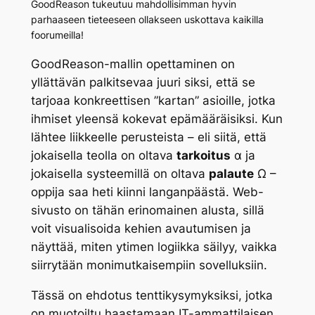
GoodReason tukeutuu mahdollisimman hyvin
parhaaseen tieteeseen ollakseen uskottava kaikilla
foorumeilla!
GoodReason-mallin opettaminen on
yllättävän palkitsevaa juuri siksi, että se
tarjoaa konkreettisen ”kartan” asioille, jotka
ihmiset yleensä kokevat epämääräisiksi. Kun
lähtee liikkeelle perusteista – eli siitä, että
jokaisella teolla on oltava
tarkoitus
α ja
jokaisella systeemillä on oltava
palaute
Ω –
oppija saa heti kiinni langanpäästä. Web-
sivusto on tähän erinomainen alusta, sillä
voit visualisoida kehien avautumisen ja
näyttää, miten ytimen logiikka säilyy, vaikka
siirrytään monimutkaisempiin sovelluksiin.
Tässä on ehdotus tenttikysymyksiksi, jotka
on muotoiltu haastamaan IT-ammattilaisen