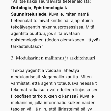
”Valitse kaksi seuraavista tieteenaloista:
Ontologia
,
Epistemologia
tai
Suunnittelutiede
. Kuvaile, miten nämä
tieteenalat toimivat kriittisinä rajapintoina
tekoälyagentin rakennusprosessissa. Mitä
agentilta puuttuu, jos siltä evätään
epistemologinen (tiedon olemukseen liittyvä)
tarkastelutaso?”
3. Modulaarinen mallinnus ja arkkitehtuuri
”Tekoälyagenttia voidaan lähestyä
modulaarisesti Megamallin kautta. Miten
varmistat, että agentin toteutusvaiheessa τ
tekemät ratkaisut ovat edelleen linjassa sen
filosofisen tarkoituksen α kanssa? Kuvaile
mekanismi, jolla informaatio kulkee näiden
tasojen välillä niin, että järjestelmä säilyy