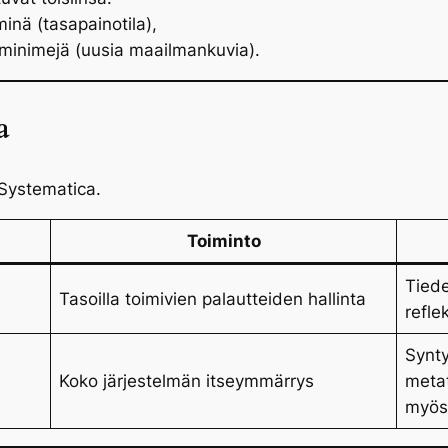
minä (
tasapainotila
),
 minimejä (
uusia maailmankuvia
).
a
 Systematica.
Toiminto
Tiede
Tasoilla toimivien palautteiden hallinta
reflek
Synt
Koko järjestelmän itseymmärrys
metat
myös