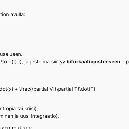
ion avulla:
ausalueen.
to b(t) )), järjestelmä siirtyy
bifurkaatiopisteeseen
– p
\dot{x} + \frac{\partial V}{\partial T}\dot{T}
ntropia tai kriisi
),
minen ja uusi integraatio
).
uvat toisiinsa: