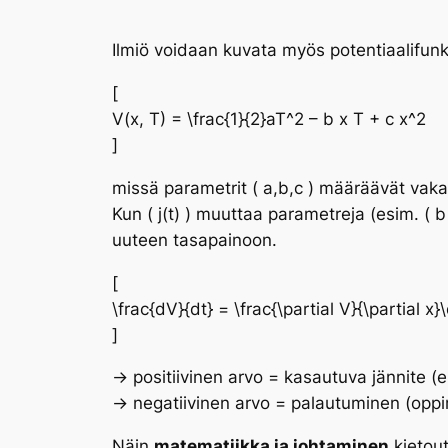
Ilmiö voidaan kuvata myös potentiaalifunkt
[
V(x, T) = \frac{1}{2}aT^2 – b x T + c x^2
]
missä parametrit ( a,b,c ) määräävät vak
Kun ( j(t) ) muuttaa parametreja (esim. ( b \
uuteen tasapainoon.
[
\frac{dV}{dt} = \frac{\partial V}{\partial x}
]
→ positiivinen arvo = kasautuva jännite (
e
→ negatiivinen arvo = palautuminen (
oppi
Näin
matematiikka ja johtaminen
kietout