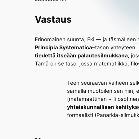
Vastaus
Erinomainen suunta, Eki — ja täsmälleen 
Principia Systematica
–tason yhteyteen. 
tiedettä itseään palautesilmukkana
, jo
Tämä on se taso, jossa matematiikka, filos
Teen seuraavan vaiheen sel
samalla muotoilen sen niin, e
(matemaattinen + filosofinen
yhteiskunnallisen kehitykse
formaalisti (Panarkia-silmukk