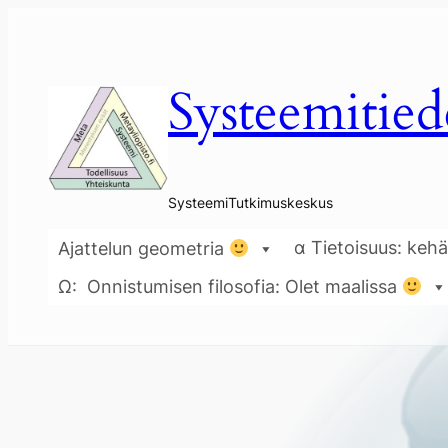
Siirry
sisältöön
Systeemitied
SysteemiTutkimuskeskus
α Tietoisuus: kehä
Ajattelun geometria
Ω: Onnistumisen filosofia: Olet maalissa