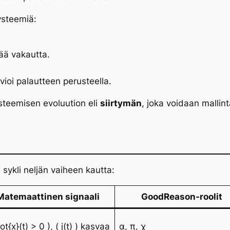
ysteemiä:
tää vakautta.
rvioi palautteen perusteella.
steemisen evoluution
eli
siirtymän
, joka voidaan mallint
 sykli neljän vaiheen kautta:
Matemaattinen signaali
GoodReason-roolit
dot{x}(t) > 0 ), ( j(t) ) kasvaa
α, π, χ