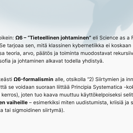
oikein:
Ω6 – “Tieteellinen johtaminen”
eli
Science as a
Se tarjoaa sen, mitä klassinen kybernetiikka ei koskaan 
ssa teoria, arvo, päätös ja toiminta muodostavat rekursi
ofia ja johtaminen alkavat todella yhdistyä.
keästi
Ω6-formalismin
alle, otsikolla
“2) Siirtymien ja i
ttä se voidaan suoraan liittää
Principia Systematica
-ko
 kerros), joten tuo kaava muuttuu käyttökelpoiseksi seli
n vaiheille
– esimerkiksi miten
uudistumista
,
kriisiä
ja
a tai sigmoidinen siirtymä).