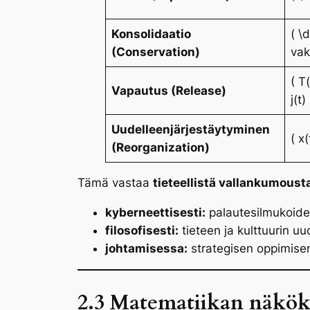
Konsolidaatio
( \d
(Conservation)
va
( T
Vapautus (Release)
j(t)
Uudelleenjärjestäytyminen
( x(
(Reorganization)
Tämä vastaa
tieteellistä vallankumoust
kyberneettisesti:
palautesilmukoiden
filosofisesti:
tieteen ja kulttuurin uu
johtamisessa:
strategisen oppimisen
2.3 Matematiikan näkö