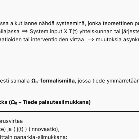
 alkutilanne nähdä systeeminä, jonka teoreettinen puol
iajassa ==> System input Χ T(t) yhteiskunnan tai järjeste
atioiden tai interventioiden virtaa. ==> muutoksia asynkr
sesti samalla
Ω₆-formalismilla
, jossa tiede ymmärretää
ikka (Ω₆ – Tiede palautesilmukkana)
erusvirtaa
e) ja ( j(t) ) (innovaatio),
ittain
panarkia-silmukkana
: