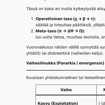
Tässä on kaksi eri mutta kytkeytyvää alis
Operatiivinen taso (χ → β → τ):
säätää ja toteuttaa päätöksiä, ylläpi
Meta-taso (π → ΔΨ → Ω):
luo uutta tietoa, muuttaa teorioita, a
Vuorovaikutus näiden välillä synnyttää
sy
yhtälöt) tai diskreettinä (vaiheiden ketju).
Vaihesilmukka (Panarkia / emergenssi)
Kuvataan yhteiskunnallinen tai tieteellinen
Vaihe
Kasvu (Exploitation)
( \