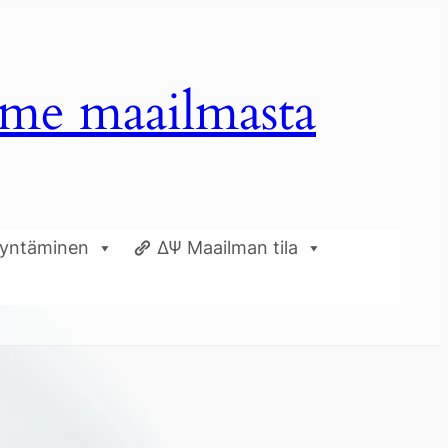
mme maailmasta
dyntäminen
ΔΨ Maailman tila