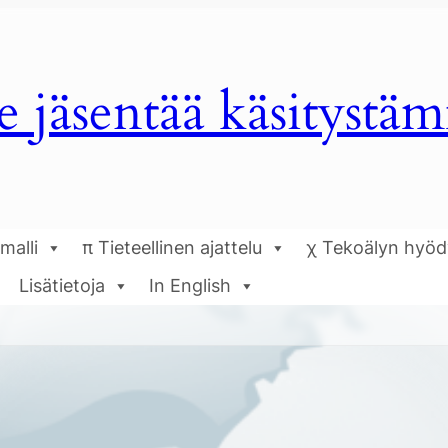
e jäsentää käsitystä
malli
π Tieteellinen ajattelu
χ Tekoälyn hyö
Lisätietoja
In English