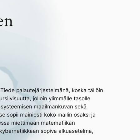
en
 Tiede palautejärjestelmänä, koska tällöin
siivisuutta, jolloin ylimmälle tasolle
oko systeemisen maailmankuvan sekä
sopii mainiosti koko mallin osaksi ja
aessa miettimään matematiikan
 kybernetiikkaan sopiva alkuasetelma,