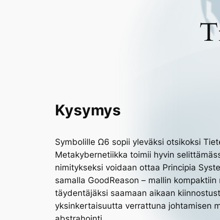
T
Kysymys
Symbolille Ω6 sopii yleväksi otsikoksi Ti
Metakybernetiikka toimii hyvin selittämässä
nimitykseksi voidaan ottaa Principia Sys
samalla GoodReason – mallin kompaktiin m
täydentäjäksi saamaan aikaan kiinnostust
yksinkertaisuutta verrattuna johtamisen 
abstrahointi.