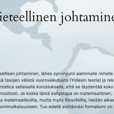
ieteellinen johtamin
eteellisen johtaminen, lähes synonyymi aiemmalle nimelle
 tasojen välistä vuorovaikutusta (Yollesin teoria) ja rekur
tematica sellaisella korostuksella, että se täydentää k
uotoon. Ja koska tämä esitystapa on matemaattinen, se 
a matemaatikoilta, mutta myös filosofeilta, heidän alk
monimutkaisuuteen. Tuo edellä esittämäsi formalismi on