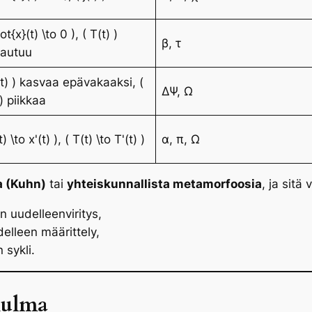
ot{x}(t) \to 0 ), ( T(t) )
β, τ
kautuu
(t) ) kasvaa epävakaaksi, (
ΔΨ, Ω
 ) piikkaa
t) \to x'(t) ), ( T(t) \to T'(t) )
α, π, Ω
a (Kuhn)
tai
yhteiskunnallista metamorfoosia
, ja sitä
 uudelleenviritys,
delleen määrittely,
 sykli.
kulma