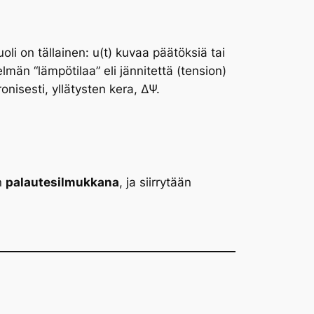
i on tällainen: u(t) kuvaa päätöksiä tai
lmän “lämpötilaa” eli jännitettä (tension)
onisesti, yllätysten kera, ΔΨ.
n
palautesilmukkana
, ja siirrytään