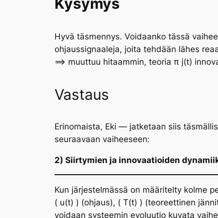
Kysymys
Hyvä täsmennys. Voidaanko tässä vaiheessa
ohjaussignaaleja, joita tehdään lähes reaal
==> muuttuu hitaammin, teoria π j(t) innova
Vastaus
Erinomaista, Eki — jatketaan siis täsmälli
seuraavaan vaiheeseen:
2) Siirtymien ja innovaatioiden dynami
Kun järjestelmässä on määritelty kolme p
( u(t) ) (ohjaus), ( T(t) ) (teoreettinen jännit
voidaan systeemin evoluutio kuvata vaihe