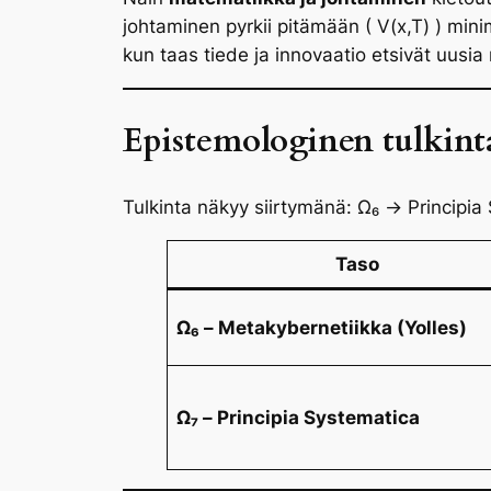
johtaminen pyrkii pitämään ( V(x,T) ) mini
kun taas tiede ja innovaatio etsivät uusia
Epistemologinen tulkint
Tulkinta näkyy siirtymänä: Ω₆ → Principia
Taso
Ω₆ – Metakybernetiikka (Yolles)
Ω₇ – Principia Systematica