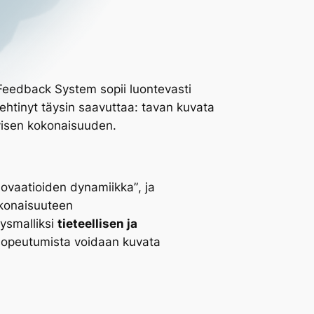
 Feedback System
sopii luontevasti
ehtinyt täysin saavuttaa: tavan kuvata
ivisen kokonaisuuden.
nnovaatioiden dynamiikka”
, ja
konaisuuteen
tysmalliksi
tieteellisen ja
sopeutumista
voidaan kuvata