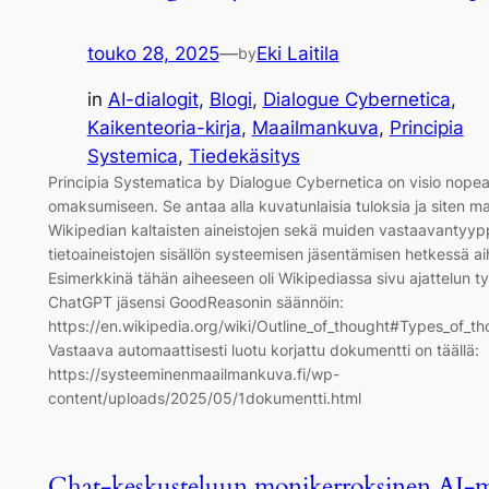
touko 28, 2025
—
Eki Laitila
by
in
AI-dialogit
, 
Blogi
, 
Dialogue Cybernetica
, 
Kaikenteoria-kirja
, 
Maailmankuva
, 
Principia
Systemica
, 
Tiedekäsitys
Principia Systematica by Dialogue Cybernetica on visio nope
omaksumiseen. Se antaa alla kuvatunlaisia tuloksia ja siten mah
Wikipedian kaltaisten aineistojen sekä muiden vastaavantyyp
tietoaineistojen sisällön systeemisen jäsentämisen hetkessä ai
Esimerkkinä tähän aiheeseen oli Wikipediassa sivu ajattelun ty
ChatGPT jäsensi GoodReasonin säännöin:
https://en.wikipedia.org/wiki/Outline_of_thought#Types_of_th
Vastaava automaattisesti luotu korjattu dokumentti on täällä:
https://systeeminenmaailmankuva.fi/wp-
content/uploads/2025/05/1dokumentti.html
Chat-keskusteluun monikerroksinen AI-m