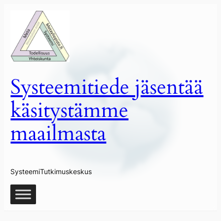
Siirry
sisältöön
Systeemitiede jäsentää
käsitystämme
maailmasta
SysteemiTutkimuskeskus