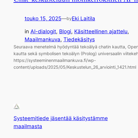
touko 15, 2025
—
Eki Laitila
by
in
AI-dialogit
, 
Blogi
, 
Käsitteellinen ajattelu
, 
Maailmankuva
, 
Tiedekäsitys
Seuraava menetelmä hyödyntää tekoälyä chatin kautta, Open
kautta sekä symbolisen tekoälyn (Prolog) universaalin viiteke
https://systeeminenmaailmankuva.fi/wp-
content/uploads/2025/05/Keskustelun_26_arviointi_1421.html
Systeemitiede jäsentää käsitystämme
maailmasta