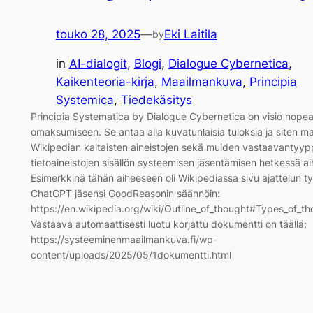
touko 28, 2025
—
Eki Laitila
by
in
AI-dialogit
, 
Blogi
, 
Dialogue Cybernetica
, 
Kaikenteoria-kirja
, 
Maailmankuva
, 
Principia
Systemica
, 
Tiedekäsitys
Principia Systematica by Dialogue Cybernetica on visio nope
omaksumiseen. Se antaa alla kuvatunlaisia tuloksia ja siten mah
Wikipedian kaltaisten aineistojen sekä muiden vastaavantyyp
tietoaineistojen sisällön systeemisen jäsentämisen hetkessä ai
Esimerkkinä tähän aiheeseen oli Wikipediassa sivu ajattelun ty
ChatGPT jäsensi GoodReasonin säännöin:
https://en.wikipedia.org/wiki/Outline_of_thought#Types_of_th
Vastaava automaattisesti luotu korjattu dokumentti on täällä:
https://systeeminenmaailmankuva.fi/wp-
content/uploads/2025/05/1dokumentti.html