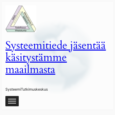
Siirry
sisältöön
Systeemitiede jäsentää
käsitystämme
maailmasta
SysteemiTutkimuskeskus